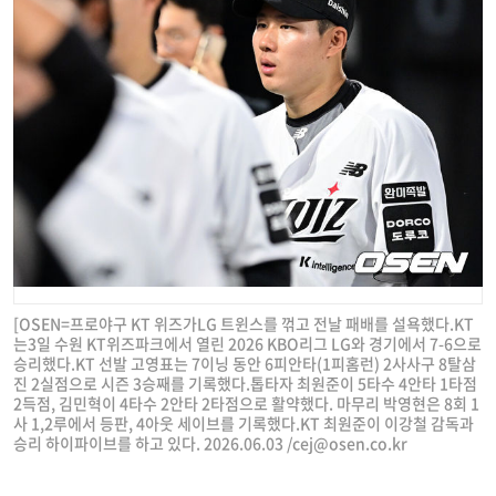
[OSEN=프로야구 KT 위즈가LG 트윈스를 꺾고 전날 패배를 설욕했다.KT
는3일 수원 KT위즈파크에서 열린 2026 KBO리그 LG와 경기에서 7-6으로
승리했다.KT 선발 고영표는 7이닝 동안 6피안타(1피홈런) 2사사구 8탈삼
진 2실점으로 시즌 3승째를 기록했다.톱타자 최원준이 5타수 4안타 1타점
2득점, 김민혁이 4타수 2안타 2타점으로 활약했다. 마무리 박영현은 8회 1
사 1,2루에서 등판, 4아웃 세이브를 기록했다.KT 최원준이 이강철 감독과
승리 하이파이브를 하고 있다. 2026.06.03 /
cej@osen.co.kr