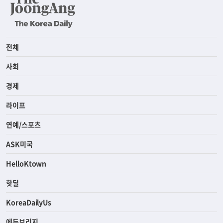
전체
사회
경제
라이프
연예/스포츠
ASK미국
HelloKtown
핫딜