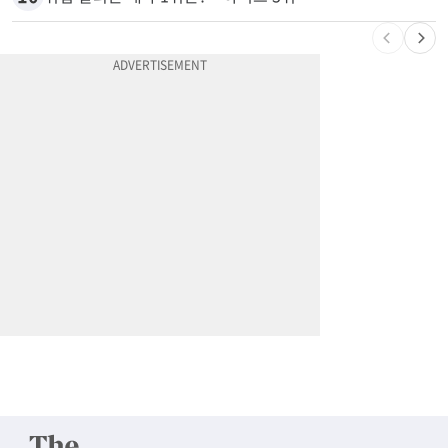
9
항공기 식기 카트 열었더니 구더기·곰팡이…LAX 기내식 업체 논란
10
취업 잘되는 대학 1위는?…하버드 3위