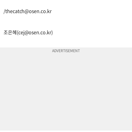
/
thecatch@osen.co.kr
조은혜(
cej@osen.co.kr
)