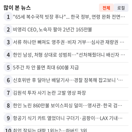
많이 본 뉴스
전체
로컬
1
"65세 복수국적 빗장 푸나"... 한국 정부, 연령 완화 전면 추진
2
비영리 CEO, 노숙자 팔아 2년간 165만불
3
서류 하나만 빠져도 영주권·비자 거부…심사관 재량권 대폭 확대
4
한인 남성, 처형 상대로 성범죄…"선처해줬더니 배신자 취급"
5
5주간 차 안 몰면 최대 600불 지급
6
신호위반 후 달아난 배달기사…경찰 잠복해 잡고보니 ‘반전’
7
김원석 투자 사기 논란 고발 영상 파장
8
한인 노린 860만불 보이스피싱 덜미…영사관·한국 검찰 사칭