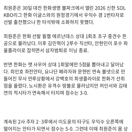
최원준은 30일 대전 한화생명 볼파크에서 열린 2026 신한 SOL
KBO리그 한화 이글스와의 원정경기에서 우익수 겸 1번타자로
선발 출전했으나 한 타석밖에 소화하지 못했다.
최원준은 한화 선발 윌켈 에르난데스 상대 1회초 초구 중견수 뜬
공으로 물러났다. 이후 김민혁이 2루수 직선타, 안현민이 포수 파
울플라이로 잡히면서 삼자범퇴로 이닝 종료.
반면 한화는 맷 사우어 상대 1회말에만 5점을 뽑아내고 달아났
다. 최인호 좌전안타, 요나단 페라자와 문현빈 연속 볼넷으로 만
들어진 무사 만루상황에서 강백호의 희생플라이로 한화가 선취
점을 올렸다. 노시환은 유격수 땅볼로 물러났지만 허인서와 김태
연의 적시타가 연속해서 터지며 점수는 3-0.
계속된 2사 주자 2·3루에서 이도윤의 타구도 우익수 오른쪽에
떨어지는 안타가 되면서 점수는 5-0. 그런데 이때 최원준이 몸 상