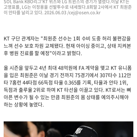
SOL Bank KBO리그'KT 위즈와 LG 트윈스의 경기가 열렸다.이날 KT는
고영표를, LG는 이정용을 선발투수로 내세웠다.8회말 2사에서 KT 최원준
이 안타를 날리고 있다. 2026.06.03 /
cej@osen.co.kr
KT 구단 관계자는 "최원준 선수는 1회 수비 도중 허리 불편감을
느껴 선수 보호 차원 교체됐다. 현재 아이싱 중이고, 상태 지켜본
후 병원 진료를 할 예정"이라고 밝혔다.
올 시즌을 앞두고 4년 최대 48억원에 FA 계약을 맺고 KT 유니폼
을 입은 최원준은 이날 경기 전까지 75경기에서 307타수 112안
타 7홈런 44타점 66득점 타율 0.365를 기록, 타율과 안타 1위,
득점과 출루율 2위로 하며 KT 타선을 이끌고 있다. KT로서는 뼈
아픈 변수가 될 수 있는 만큼 최원준의 몸 상태를 예의주시해야
하는 상황에 놓였다.