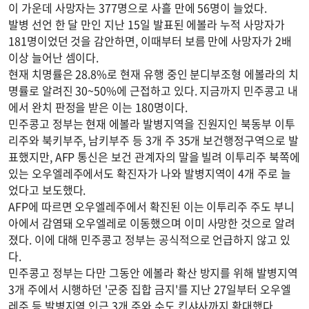
이 가운데 사망자는 377명으로 사흘 만에 56명이 늘었다.
발병 선언 한 달 만인 지난 15일 발표된 에볼라 누적 사망자가
181명이었던 것을 감안하면, 이때부터 보름 만에 사망자가 2배
이상 늘어난 셈이다.
현재 치명률은 28.8%로 현재 유행 중인 분디부조형 에볼라의 치
명률로 알려진 30~50%에 근접하고 있다. 지금까지 민주콩고 내
에서 완치 판정을 받은 이는 180명이다.
민주콩고 정부는 현재 에볼라 발병지역을 진원지인 북동부 이투
리주와 북키부주, 남키부주 등 3개 주 35개 보건행정구역으로 발
표했지만, AFP 통신은 보건 관계자의 말을 빌려 이투리주 북쪽에
있는 오우엘레주에서도 확진자가 나와 발병지역이 4개 주로 늘
었다고 보도했다.
AFP에 따르면 오우엘레주에서 확진된 이는 이투리주 주도 부니
아에서 감염돼 오우엘레로 이동했으며 이미 사망한 것으로 알려
졌다. 이에 대해 민주콩고 정부는 공식적으로 언급하지 않고 있
다.
민주콩고 정부는 다만 그동안 에볼라 확산 방지를 위해 발병지역
3개 주에서 시행하던 '군중 집합 금지'를 지난 27일부터 오우엘
레주 등 발병지역 인근 3개 주와 수도 킨샤사까지 확대했다.