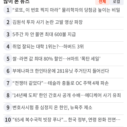
많이 본 뉴스
전체
로컬
1
“로또, 이 번호 찍지 마라” 물리학자의 당첨금 높이는 비밀
2
김원석 투자 사기 논란 고발 영상 파장
3
5주간 차 안 몰면 최대 600불 지급
4
취업 잘되는 대학 1위는?…하버드 3위
5
쌀·라면 값 최대 80% 할인…H마트 ‘폭탄 세일’
6
부에나파크 한인타운에 281유닛 주거단지 들어선다
7
“전쟁터 같았다”…테슬라 충돌로 OC 주택 4채 파손
8
'14년째 도피' 한인 간호사 공개 수배…메디케어 사기 유죄
9
변호사시험 중 심정지 온 한인, 뉴욕주 제소