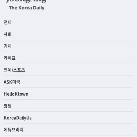
전체
사회
경제
라이프
연예/스포츠
ASK미국
HelloKtown
핫딜
KoreaDailyUs