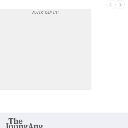
10
"65세 복수국적 빗장 푸나"... 한국 정부, 연령 완화 전면 추진