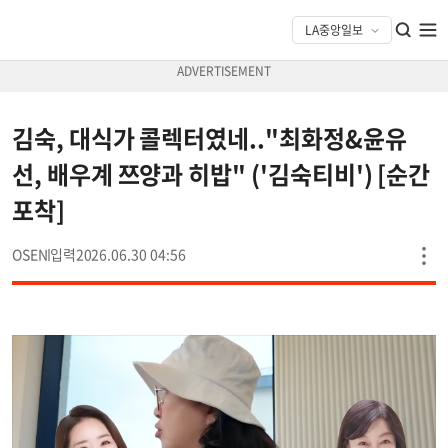
김숙, 대식가 콜렉터였네.."최화정&윤유
선, 배우계 쯔양과 히밥" ('김숙티비') [순간
포착]
OSEN
2026.06.30 04:56