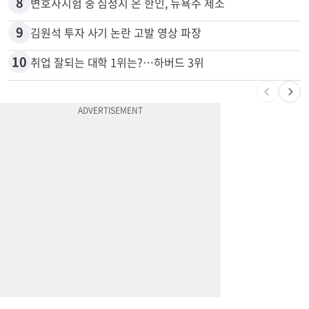
7
한인 노린 860만불 보이스피싱 덜미…영사관·한국 검찰 사칭
8
변호사시험 중 심정지 온 한인, 뉴욕주 제소
9
김원석 투자 사기 논란 고발 영상 파장
10
취업 잘되는 대학 1위는?…하버드 3위