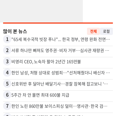
많이 본 뉴스
전체
로컬
1
"65세 복수국적 빗장 푸나"... 한국 정부, 연령 완화 전면 추진
2
서류 하나만 빠져도 영주권·비자 거부…심사관 재량권 대폭 확대
3
비영리 CEO, 노숙자 팔아 2년간 165만불
4
한인 남성, 처형 상대로 성범죄…"선처해줬더니 배신자 취급"
5
신호위반 후 달아난 배달기사…경찰 잠복해 잡고보니 ‘반전’
6
5주간 차 안 몰면 최대 600불 지급