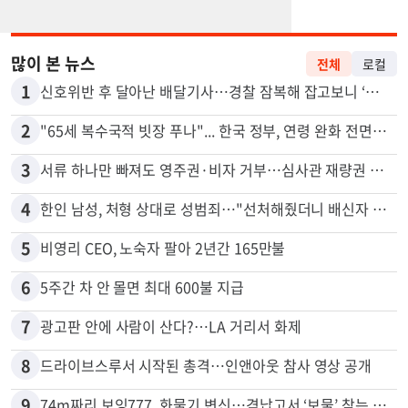
많이 본 뉴스
전체
로컬
1
신호위반 후 달아난 배달기사…경찰 잠복해 잡고보니 ‘반전’
2
"65세 복수국적 빗장 푸나"... 한국 정부, 연령 완화 전면 추진
3
서류 하나만 빠져도 영주권·비자 거부…심사관 재량권 대폭 확대
4
한인 남성, 처형 상대로 성범죄…"선처해줬더니 배신자 취급"
5
비영리 CEO, 노숙자 팔아 2년간 165만불
6
5주간 차 안 몰면 최대 600불 지급
7
광고판 안에 사람이 산다?…LA 거리서 화제