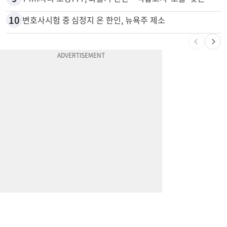
8
드라이브스루서 시작된 총격…인앤아웃 참사 영상 공개
9
74m짜리 보잉777, 화물기 변신…격납고서 ‘보물’ 찾는 인천공항
10
변호사시험 중 심정지 온 한인, 뉴욕주 제소