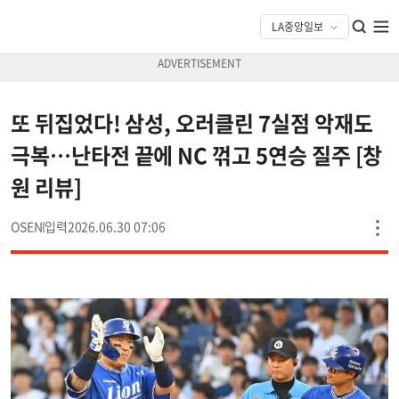
또 뒤집었다! 삼성, 오러클린 7실점 악재도
극복…난타전 끝에 NC 꺾고 5연승 질주 [창
원 리뷰]
OSEN
2026.06.30 07:06