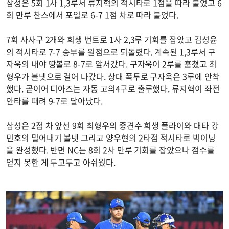
삼성은 5회 1사 1,3루서 류지혁의 적시타로 1점을 따라 붙었고 6
회 만루 찬스에서 포일로 6-7 1점 차로 따라 붙었다.
7회 사사구 2개와 희생 번트로 1사 2,3루 기회를 잡았고 김성윤
의 적시타로 7-7 승부를 원점으로 되돌렸다. 계속된 1,3루서 구
자욱의 내야 땅볼로 8-7로 앞서갔다. 구자욱이 2루를 훔쳤고 최
형우가 볼넷으로 걸어 나갔다. 상대 폭투로 구자욱은 3루에 안착
했다. 곧이어 디아즈는 자동 고의4구로 출루했다. 류지혁이 좌전
안타를 때려 9-7로 달아났다.
삼성은 2점 차 앞선 9회 최형우의 중견수 희생 플라이와 대타 강
민호의 밀어내기 볼넷 그리고 양우현의 2타점 적시타로 빅이닝
을 완성했다. 반면 NC는 8회 2사 만루 기회를 잡았으나 점수를
얻지 못한 게 두고두고 아쉬웠다.