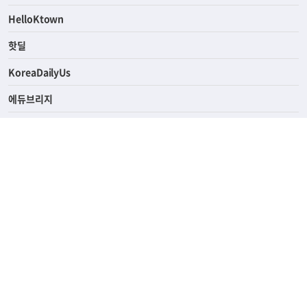
ASK미국
HelloKtown
핫딜
KoreaDailyUs
에듀브리지
생활영어
업소록
의료관광
해피빌리지
ABOUT
ADVERTISING
PRIVACY POLICY
TERMS OF SERVICE
윤리경영
고객센터
News Tips & Corrections
690 Wilshire Place Los Angeles, CA 90005