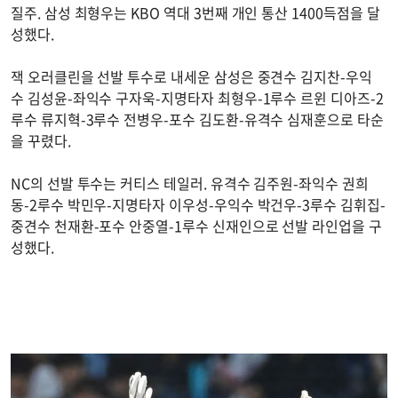
질주. 삼성 최형우는 KBO 역대 3번째 개인 통산 1400득점을 달
성했다.
잭 오러클린을 선발 투수로 내세운 삼성은 중견수 김지찬-우익
수 김성윤-좌익수 구자욱-지명타자 최형우-1루수 르윈 디아즈-2
루수 류지혁-3루수 전병우-포수 김도환-유격수 심재훈으로 타순
을 꾸렸다.
NC의 선발 투수는 커티스 테일러. 유격수 김주원-좌익수 권희
동-2루수 박민우-지명타자 이우성-우익수 박건우-3루수 김휘집-
중견수 천재환-포수 안중열-1루수 신재인으로 선발 라인업을 구
성했다.