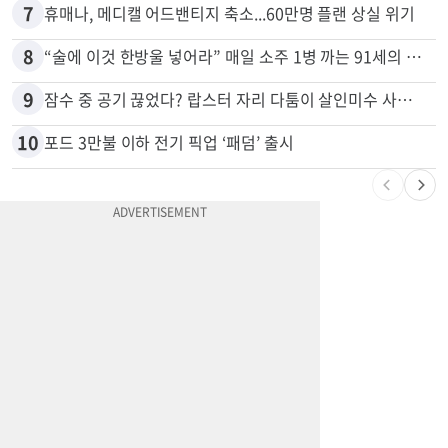
6
74m짜리 보잉777, 화물기 변신…격납고서 ‘보물’ 찾는 인천공항
7
휴매나, 메디캘 어드밴티지 축소...60만명 플랜 상실 위기
8
“술에 이것 한방울 넣어라” 매일 소주 1병 까는 91세의 철칙
9
잠수 중 공기 끊었다? 랍스터 자리 다툼이 살인미수 사건으로
10
포드 3만불 이하 전기 픽업 ‘패덤’ 출시