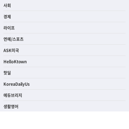
사회
경제
라이프
연예/스포츠
ASK미국
HelloKtown
핫딜
KoreaDailyUs
에듀브리지
생활영어
업소록
의료관광