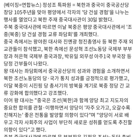
(베이징=연합뉴스) 정성조 특파원 = 북한과 중국이 중국공산당
창당 105주년을 맞아 평양에서 각자의 '당 건설 경험'을 나누는
행사를 열었다고 북한 주재 중국대사관이 30일 밝혔다.
주북 중국대사관에 따르면 이날 북중은 평양 중국대사관에서 '조
중(북중) 당 건설 경험 교류 좌담회'를 개최했다.
중국 측에서는 왕야쥔 대사와 진옌광 청진총영사 등 북한 주재 외
교관들이 참석했고, 북한 측에선 문성혁 조선노동당 국제부 부부
장과 허은혁 국제부 중국과장, 박유일 외무성 아주1국 부국장 등
당정 간부들이 나왔다.
왕 대사는 좌담회에서 중국공산당의 성과와 경험을 소개하면서
북한 조선노동당의 당·국가 통치 성과를 긍정적으로 평가했고,
이달 북중이 시진핑 당 총서기의 방북을 계기로 북중 정당 간 교
류 강화에 합의했다고 강조했다.
이어 왕 대사는 "중국은 조선(북한)과 함께 양당 최고 지도자의
중요한 합의를 관철·이행하면서 양당이 '자주 오가고, 오갈수록
친해지는' 좋은 전통을 발양할 의향이 있다"며 "양당이 서로 배
우고 각자 사회주의 사업이 부단히 새로운 성취를 얻도록 추진할
의향이 있다"고 했다.
주북 중국대사관에 따르면 문 부부장은 김정은 조선노동당 총비