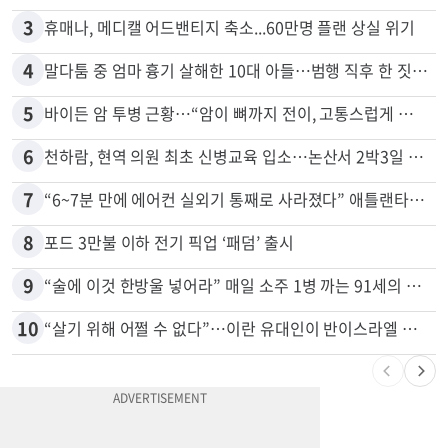
3
휴매나, 메디캘 어드밴티지 축소...60만명 플랜 상실 위기
4
말다툼 중 엄마 흉기 살해한 10대 아들…범행 직후 한 짓 충격
5
바이든 암 투병 근황…“암이 뼈까지 전이, 고통스럽게 투병 중”
6
천하람, 현역 의원 최초 신병교육 입소…논산서 2박3일 생활
7
“6~7분 만에 에어컨 실외기 통째로 사라졌다” 애틀랜타서 실외기 도난 급증
8
포드 3만불 이하 전기 픽업 ‘패덤’ 출시
9
“술에 이것 한방울 넣어라” 매일 소주 1병 까는 91세의 철칙
10
“살기 위해 어쩔 수 없다”…이란 유대인이 반이스라엘 외치는 까닭