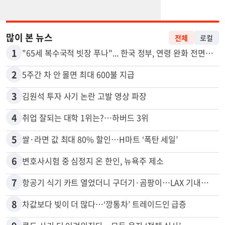
많이 본 뉴스
전체
로컬
1
"65세 복수국적 빗장 푸나"... 한국 정부, 연령 완화 전면 추진
2
5주간 차 안 몰면 최대 600불 지급
3
김원석 투자 사기 논란 고발 영상 파장
4
취업 잘되는 대학 1위는?…하버드 3위
5
쌀·라면 값 최대 80% 할인…H마트 ‘폭탄 세일’
6
변호사시험 중 심정지 온 한인, 뉴욕주 제소
7
항공기 식기 카트 열었더니 구더기·곰팡이…LAX 기내식 업체 논란
8
차값보다 빚이 더 많다…‘깡통차’ 트레이드인 급증