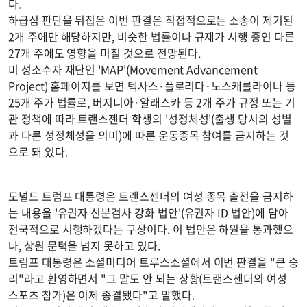
다.
하급심 판단을 뒤집은 이번 판결은 직접적으로는 소송이 제기된
2개 주에만 해당하지만, 비슷한 법률이나 규제가 시행 중인 다른
27개 주에도 영향을 미칠 것으로 전망된다.
미 성소수자 재단인 'MAP'(Movement Advancement
Project) 홈페이지를 보면 텍사스·플로리다·노스캐롤라이나 등
25개 주가 법률로, 버지니아·알래스카 등 2개 주가 규정 또는 기
관 정책에 따라 트랜스젠더 학생의 '성정체성'(출생 당시의 성별
과 다른 성정체성을 의미)에 따른 운동종목 참여를 금지하는 것
으로 돼 있다.
도널드 트럼프 대통령은 트랜스젠더의 여성 종목 출전을 금지하
는 내용을 '유권자 신분검사 강화 법안'(유권자 ID 법안)에 담아
전국적으로 시행하겠다는 구상이다. 이 법안은 하원을 통과했으
나, 상원 문턱을 넘지 못하고 있다.
트럼프 대통령은 소셜미디어 트루스소셜에서 이번 판결을 "큰 승
리"라고 환영하면서 "그 말도 안 되는 상황(트랜스젠더의 여성
스포츠 참가)은 이제 종결됐다"고 말했다.