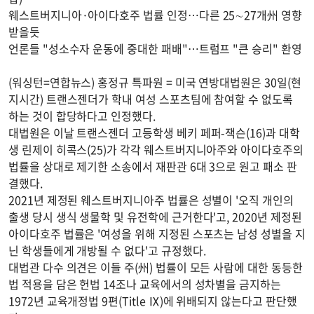
웨스트버지니아·아이다호주 법률 인정…다른 25∼27개州 영향
받을듯
언론들 "성소수자 운동에 중대한 패배"…트럼프 "큰 승리" 환영
(워싱턴=연합뉴스) 홍정규 특파원 = 미국 연방대법원은 30일(현
지시간) 트랜스젠더가 학내 여성 스포츠팀에 참여할 수 없도록
하는 것이 합당하다고 인정했다.
대법원은 이날 트랜스젠더 고등학생 베키 페퍼-잭슨(16)과 대학
생 린제이 히콕스(25)가 각각 웨스트버지니아주와 아이다호주의
법률을 상대로 제기한 소송에서 재판관 6대 3으로 원고 패소 판
결했다.
2021년 제정된 웨스트버지니아주 법률은 성별이 '오직 개인의
출생 당시 생식 생물학 및 유전학에 근거한다'고, 2020년 제정된
아이다호주 법률은 '여성을 위해 지정된 스포츠는 남성 성별을 지
닌 학생들에게 개방될 수 없다'고 규정했다.
대법관 다수 의견은 이들 주(州) 법률이 모든 사람에 대한 동등한
법 적용을 담은 헌법 14조나 교육에서의 성차별을 금지하는
1972년 교육개정법 9편(Title Ⅸ)에 위배되지 않는다고 판단했