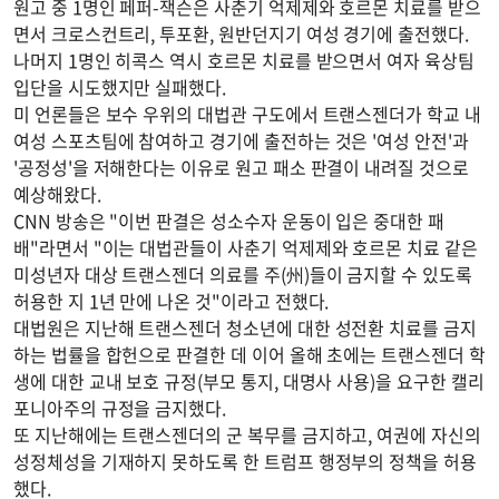
원고 중 1명인 페퍼-잭슨은 사춘기 억제제와 호르몬 치료를 받으
면서 크로스컨트리, 투포환, 원반던지기 여성 경기에 출전했다.
나머지 1명인 히콕스 역시 호르몬 치료를 받으면서 여자 육상팀
입단을 시도했지만 실패했다.
미 언론들은 보수 우위의 대법관 구도에서 트랜스젠더가 학교 내
여성 스포츠팀에 참여하고 경기에 출전하는 것은 '여성 안전'과
'공정성'을 저해한다는 이유로 원고 패소 판결이 내려질 것으로
예상해왔다.
CNN 방송은 "이번 판결은 성소수자 운동이 입은 중대한 패
배"라면서 "이는 대법관들이 사춘기 억제제와 호르몬 치료 같은
미성년자 대상 트랜스젠더 의료를 주(州)들이 금지할 수 있도록
허용한 지 1년 만에 나온 것"이라고 전했다.
대법원은 지난해 트랜스젠더 청소년에 대한 성전환 치료를 금지
하는 법률을 합헌으로 판결한 데 이어 올해 초에는 트랜스젠더 학
생에 대한 교내 보호 규정(부모 통지, 대명사 사용)을 요구한 캘리
포니아주의 규정을 금지했다.
또 지난해에는 트랜스젠더의 군 복무를 금지하고, 여권에 자신의
성정체성을 기재하지 못하도록 한 트럼프 행정부의 정책을 허용
했다.