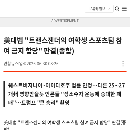
美대법 "트랜스젠더의 여학생 스포츠팀 참
여 금지 합당" 판결(종합)
연합뉴스
2026.06.30 08:26
웨스트버지니아·아이다호주 법률 인정…다른 25∼27
개州 영향받을듯 언론들 "성소수자 운동에 중대한 패
배"…트럼프 "큰 승리" 환영
美대법 "트랜스젠더의 여학생 스포츠팀 참여 금지 합당" 판결(종
합)