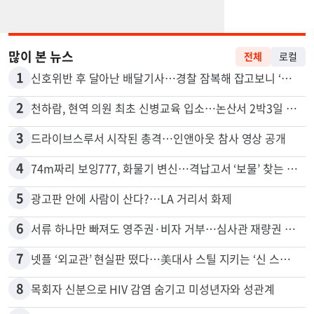
많이 본 뉴스
전체
로컬
1
신호위반 후 달아난 배달기사…경찰 잠복해 잡고보니 ‘반전’
2
천하람, 현역 의원 최초 신병교육 입소…논산서 2박3일 생활
3
드라이브스루서 시작된 총격…인앤아웃 참사 영상 공개
4
74m짜리 보잉777, 화물기 변신…격납고서 ‘보물’ 찾는 인천공항
5
광고판 안에 사람이 산다?…LA 거리서 화제
6
서류 하나만 빠져도 영주권·비자 거부…심사관 재량권 대폭 확대
7
넷플 ‘외교관’ 현실판 떴다…美대사 스틸 지키는 ‘신 스틸러’
8
목회자 신분으로 HIV 감염 숨기고 미성년자와 성관계