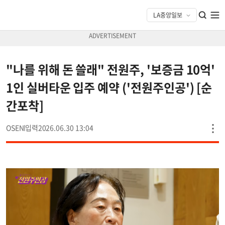
"나를 위해 돈 쓸래" 전원주, '보증금 10억'
1인 실버타운 입주 예약 ('전원주인공') [순
간포착]
OSEN
2026.06.30 13:04