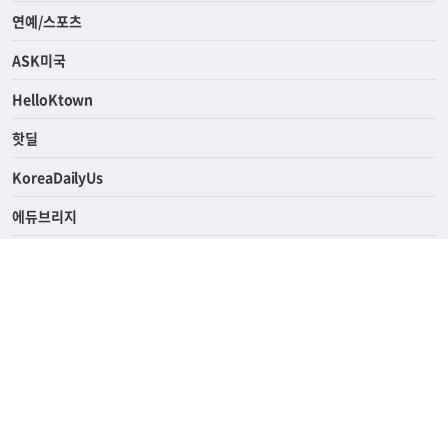
라이프
연예/스포츠
ASK미국
HelloKtown
핫딜
KoreaDailyUs
에듀브리지
생활영어
업소록
의료관광
해피빌리지