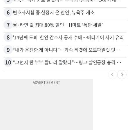
4
취업 잘되는 대학 1위는?…하버드 3위
5
항공기 식기 카트 열었더니 구더기·곰팡이…LAX 기내식 업체 논란
6
변호사시험 중 심정지 온 한인, 뉴욕주 제소
7
쌀·라면 값 최대 80% 할인…H마트 ‘폭탄 세일’
8
'14년째 도피' 한인 간호사 공개 수배…메디케어 사기 유죄
9
“내가 운전한 게 아니다”…과속 티켓에 오토파일럿 탓한 운전자
10
“그랜저 탄 부부 팔다리 잘랐다”…핑크 살인공장 충격 실체