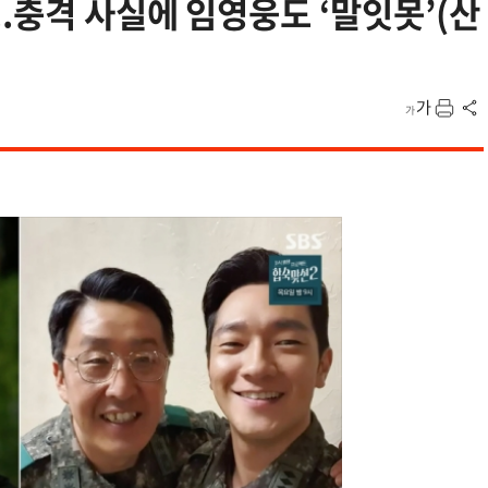
.충격 사실에 임영웅도 ‘말잇못’(산