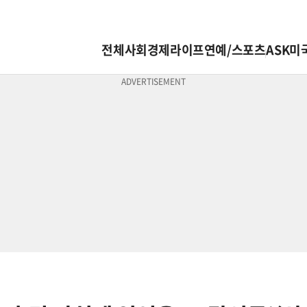
전체
사회
경제
라이프
연예/스포츠
ASK미