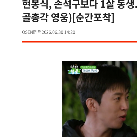
현봉식, 손석구보다 1살 동생.
골총각 영웅)[순간포착]
OSEN
2026.06.30 14:20