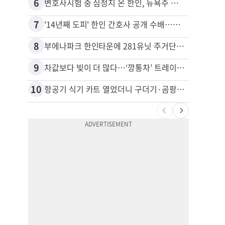
6
16
변호사시험 중 심정지 온 한인, 뉴욕주 제소
7
17
'14년째 도피' 한인 간호사 공개 수배…메디케어 사기 유죄
8
18
부에나파크 한인타운에 281유닛 주거단지 들어선다
9
19
차값보다 빚이 더 많다…‘깡통차’ 트레이드인 급증
10
20
항공기 식기 카트 열었더니 구더기·곰팡이…LAX 기내식 업체 논란