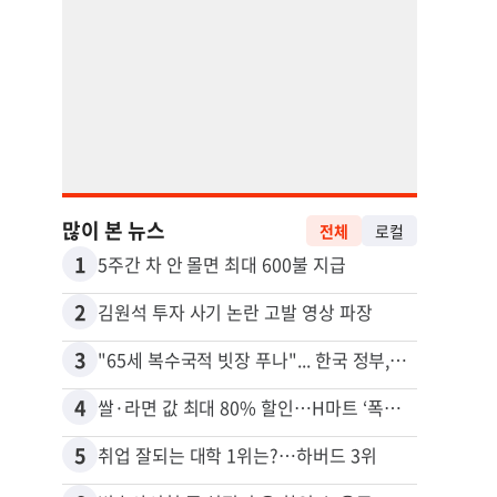
많이 본 뉴스
전체
로컬
1
11
5주간 차 안 몰면 최대 600불 지급
2
12
김원석 투자 사기 논란 고발 영상 파장
3
13
"65세 복수국적 빗장 푸나"... 한국 정부, 연령 완화 전면 추진
4
14
쌀·라면 값 최대 80% 할인…H마트 ‘폭탄 세일’
5
15
취업 잘되는 대학 1위는?…하버드 3위