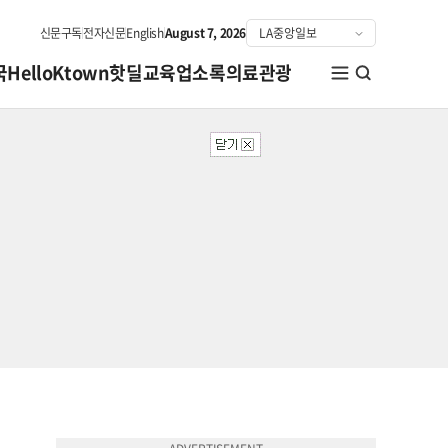
신문구독
전자신문
English
August 7, 2026
국
HelloKtown
핫딜
교육
업소록
의료관광