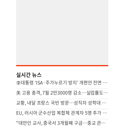
실시간 뉴스
李대통령 ‘ISA·주가누르기 방지’ 개편안 전면 재검토 지시
美 고용 충격, 7월 2만3000명 감소…실업률도 감소해 엇갈린 신호
교황, 내달 프랑스 국빈 방문…성직자 성학대 피해자 만난다
EU, 러시아 군수산업 복합체 관계자 5명 추가 제재
"대만인 교사, 중국서 3개월째 구금…종교 관련 가능성"