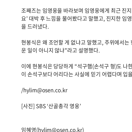
조째즈는 임영웅을 바라보며 임영웅에게 최근 진지
요’ 대박 후 느낌을 물어봤다고 말했고, 진지한 임
을 드러냈다.
현봉식은 왜 조언할 게 없냐고 말했고, 주위에서는
운 일이 아니지 않냐"라고 설명했다.
이에 현봉식은 당당하게 “석구햄(손석구 형)도 나한
이 손석구보다 어리다는 사실에 믿기 어렵다며 입을
/
hylim@osen.co.kr
[사진] SBS ‘산골총각 영웅’
임혜영(
hylim@osen.co.kr
)