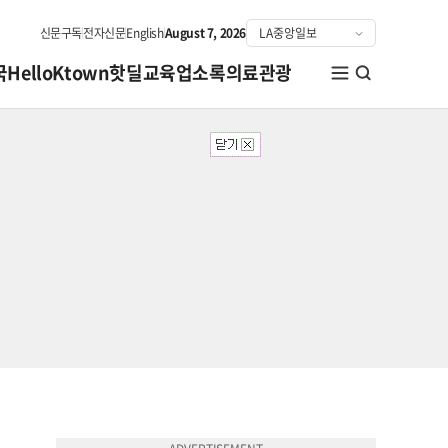
신문구독
전자신문
English
August 7, 2026
국
HelloKtown
핫딜
교육
업소록
의료관광