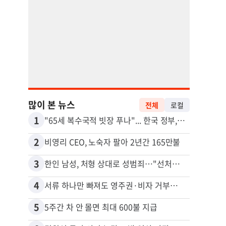
많이 본 뉴스
전체
로컬
1
11
"65세 복수국적 빗장 푸나"... 한국 정부, 연령 완화 전면 추진
2
12
비영리 CEO, 노숙자 팔아 2년간 165만불
3
13
한인 남성, 처형 상대로 성범죄…"선처해줬더니 배신자 취급"
4
14
서류 하나만 빠져도 영주권·비자 거부…심사관 재량권 대폭 확대
5
15
5주간 차 안 몰면 최대 600불 지급