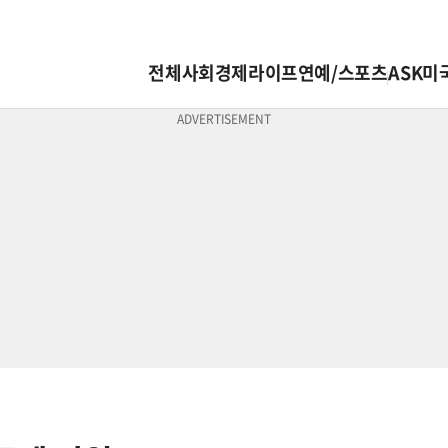
전체
사회
경제
라이프
연예/스포츠
ASK미