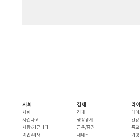
사회
경제
라
사회
경제
라이
사건사고
생활경제
건강
사람/커뮤니티
금융/증권
종교
이민/비자
재테크
여행 