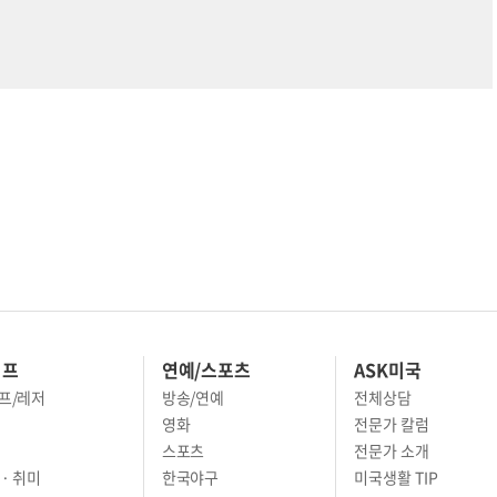
이프
연예/스포츠
ASK미국
프/레저
방송/연예
전체상담
영화
전문가 칼럼
스포츠
전문가 소개
· 취미
한국야구
미국생활 TIP