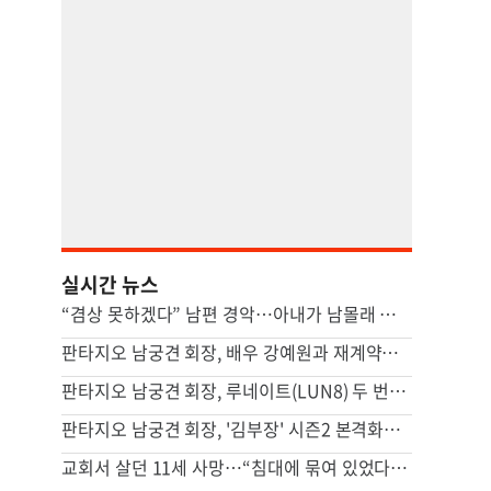
실시간 뉴스
“겸상 못하겠다” 남편 경악…아내가 남몰래 즐긴 ‘충격적 간식’ [이혼의 세계]
판타지오 남궁견 회장, 배우 강예원과 재계약…새 프로필 공개하며 활동 재개
판타지오 남궁견 회장, 루네이트(LUN8) 두 번째 유럽투어 지원…글로벌 활동 확대
판타지오 남궁견 회장, '김부장' 시즌2 본격화… "흥행 신드롬 잇는다"
교회서 살던 11세 사망…“침대에 묶여 있었다” 충격 진술