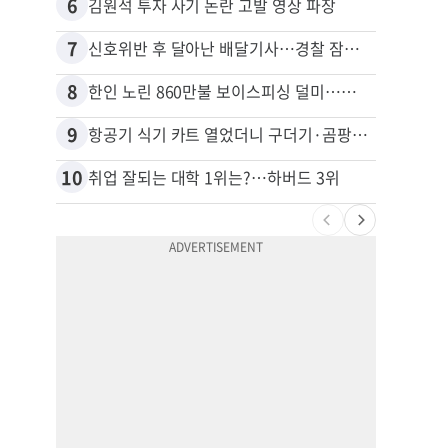
6
16
김원석 투자 사기 논란 고발 영상 파장
7
17
신호위반 후 달아난 배달기사…경찰 잠복해 잡고보니 ‘반전’
8
18
한인 노린 860만불 보이스피싱 덜미…영사관·한국 검찰 사칭
9
19
항공기 식기 카트 열었더니 구더기·곰팡이…LAX 기내식 업체 논란
10
20
취업 잘되는 대학 1위는?…하버드 3위