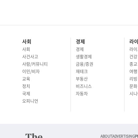
사회
경제
라
사회
경제
라이
사건사고
생활경제
건강
사람/커뮤니티
금융/증권
종교
이민/비자
재테크
여행 
교육
부동산
리빙
정치
비즈니스
문화 
국제
자동차
시니
오피니언
ABOUT
ADVERTISING
P