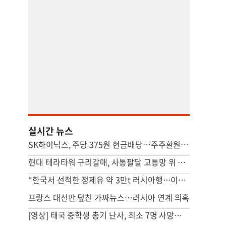
실시간 뉴스
SK하이닉스, 주당 375원 현금배당…주주환원책 9월 내 발표
현대 테라타워 구리갈매, 사통팔달 교통망 위 복합 비즈니스 캠퍼스
“한국서 선적한 정제유 약 3만t 러시아행…이례적 거래”
프랑스 대선판 덮친 가짜뉴스…러시아 연계 의혹
[영상] 태국 중학생 총기 난사, 최소 7명 사망…집에선 살해된 조부모