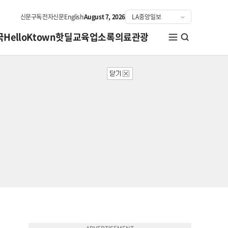
신문구독
전자신문
English
August 7, 2026
국
HelloKtown
핫딜
교육
업소록
의료관광