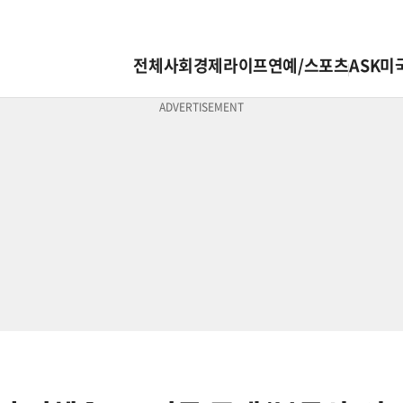
전체
사회
경제
라이프
연예/스포츠
ASK미