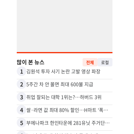
많이 본 뉴스
전체
로컬
1
11
김원석 투자 사기 논란 고발 영상 파장
2
12
5주간 차 안 몰면 최대 600불 지급
3
13
취업 잘되는 대학 1위는?…하버드 3위
4
14
쌀·라면 값 최대 80% 할인…H마트 ‘폭탄 세일’
5
15
부에나파크 한인타운에 281유닛 주거단지 들어선다