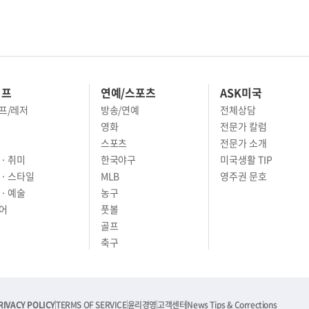
이프
연예/스포츠
ASK미국
프/레저
방송/연예
전체상담
영화
전문가 칼럼
스포츠
전문가 소개
· 취미
한국야구
미국생활 TIP
 · 스타일
MLB
영주권 문호
· 예술
농구
어
풋볼
골프
축구
RIVACY POLICY
TERMS OF SERVICE
윤리경영
고객센터
News Tips & Corrections