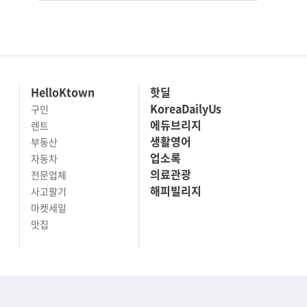
HelloKtown
핫딜
KoreaDailyUs
구인
에듀브리지
렌트
생활영어
부동산
업소록
자동차
의료관광
전문업체
해피빌리지
사고팔기
마켓세일
맛집