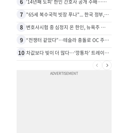
6
16
'14년째 도피' 한인 간호사 공개 수배…메디케어 사기 유죄
7
17
"65세 복수국적 빗장 푸나"... 한국 정부, 연령 완화 전면 추진
8
18
변호사시험 중 심정지 온 한인, 뉴욕주 제소
9
19
“전쟁터 같았다”…테슬라 충돌로 OC 주택 4채 파손
10
20
차값보다 빚이 더 많다…‘깡통차’ 트레이드인 급증