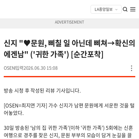
신지 "♥문원, 삐칠 일 아닌데 삐쳐→확신의
에겐남" ('귀한 가족') [순간포착]
OSEN
2026.06.30 15:08
방송 시청 후 작성된 리뷰 기사입니다.
[OSEN=최지연 기자] 가수 신지가 남편 문원에게 서운한 것을 털
어놓았다.
30일 방송된 ‘남의 집 귀한 가족’(이하 '귀한 가족') 5회에는 신혼
여행으로 경주를 찾은 신지, 문원 부부의 모습이 담겨 눈길을 끌