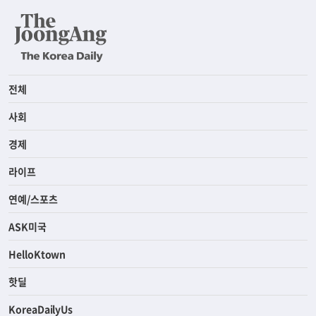
전체
사회
경제
라이프
연예/스포츠
ASK미국
HelloKtown