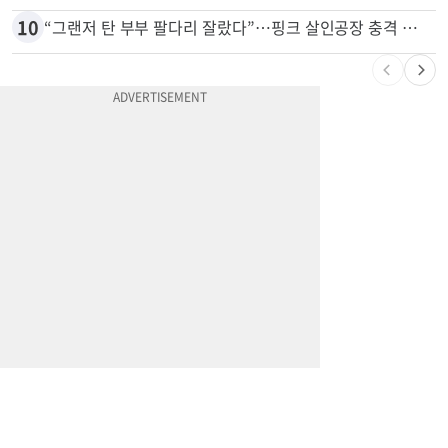
9
차값보다 빚이 더 많다…‘깡통차’ 트레이드인 급증
10
“그랜저 탄 부부 팔다리 잘랐다”…핑크 살인공장 충격 실체