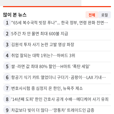
많이 본 뉴스
전체
로컬
1
"65세 복수국적 빗장 푸나"... 한국 정부, 연령 완화 전면 추진
2
5주간 차 안 몰면 최대 600불 지급
3
김원석 투자 사기 논란 고발 영상 파장
4
취업 잘되는 대학 1위는?…하버드 3위
5
쌀·라면 값 최대 80% 할인…H마트 ‘폭탄 세일’
6
항공기 식기 카트 열었더니 구더기·곰팡이…LAX 기내식 업체 논란
7
변호사시험 중 심정지 온 한인, 뉴욕주 제소
8
'14년째 도피' 한인 간호사 공개 수배…메디케어 사기 유죄