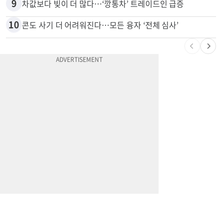
8
항공기 식기 카트 열었더니 구더기·곰팡이…LAX 기내식 업체 논란
9
차값보다 빚이 더 많다…‘깡통차’ 트레이드인 급증
10
콘도 사기 더 어려워진다…모든 융자 ‘전체 심사’