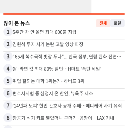
많이 본 뉴스
전체
로컬
1
5주간 차 안 몰면 최대 600불 지급
2
김원석 투자 사기 논란 고발 영상 파장
3
"65세 복수국적 빗장 푸나"... 한국 정부, 연령 완화 전면 추진
4
쌀·라면 값 최대 80% 할인…H마트 ‘폭탄 세일’
5
취업 잘되는 대학 1위는?…하버드 3위
6
변호사시험 중 심정지 온 한인, 뉴욕주 제소
7
'14년째 도피' 한인 간호사 공개 수배…메디케어 사기 유죄