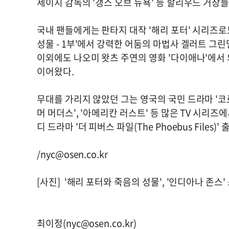
세이지 감독의 '갱스 오브 뉴욕' 등 할리우드 거
국내 팬들에게는 판타지 대작 '해리 포터' 시리즈로도
성물 - 1부'에서 강력한 어둠의 마법사 겔러트 그
이외에도 나오미 왓츠 주연의 영화 '다이애나'에서 
이어왔다.
무대를 가리지 않았던 그는 영국의 국민 드라마 '코로네이
머 머더스', '아메리칸 러스트' 등 많은 TV 시리즈
디 드라마 '더 피버스 파일(The Phoebus Files
/
nyc@osen.co.kr
[사진] '해리 포터와 죽음의 성물', '인디아나 존스'
최이정(
nyc@osen.co.kr
)