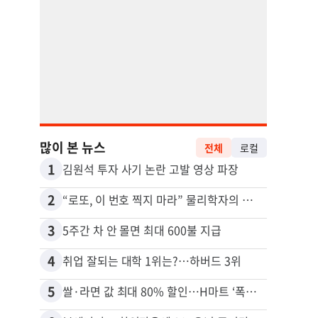
많이 본 뉴스
전체
로컬
1
11
김원석 투자 사기 논란 고발 영상 파장
2
12
“로또, 이 번호 찍지 마라” 물리학자의 당첨금 높이는 비밀
3
13
5주간 차 안 몰면 최대 600불 지급
4
14
취업 잘되는 대학 1위는?…하버드 3위
5
15
쌀·라면 값 최대 80% 할인…H마트 ‘폭탄 세일’