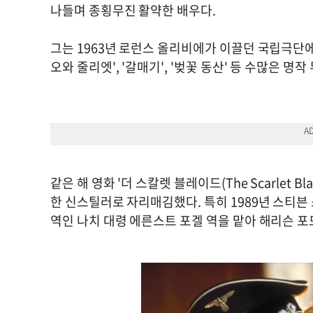
나들며 종횡무진 활약한 배우다.
그는 1963년 로런스 올리비에가 이끌던 국립극단에
오와 줄리엣', '갈매기', '벚꽃 동산' 등 수많은 
같은 해 영화 '더 스칼렛 블레이드(The Scarlet
한 신스틸러로 자리매김했다. 특히 1989년 스티븐
역인 나치 대령 에른스트 포겔 역을 맡아 해리슨 