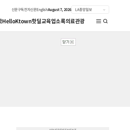
신문구독
전자신문
English
August 7, 2026
국
HelloKtown
핫딜
교육
업소록
의료관광