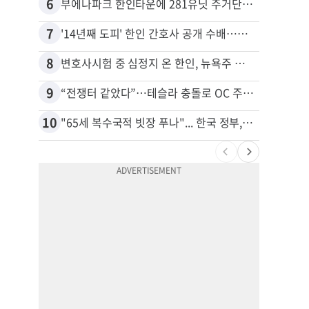
6
16
부에나파크 한인타운에 281유닛 주거단지 들어선다
7
17
'14년째 도피' 한인 간호사 공개 수배…메디케어 사기 유죄
8
18
변호사시험 중 심정지 온 한인, 뉴욕주 제소
9
19
“전쟁터 같았다”…테슬라 충돌로 OC 주택 4채 파손
10
20
"65세 복수국적 빗장 푸나"... 한국 정부, 연령 완화 전면 추진