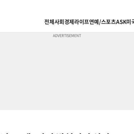
전체
사회
경제
라이프
연예/스포츠
ASK미