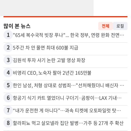
많이 본 뉴스
전체
로컬
1
"65세 복수국적 빗장 푸나"... 한국 정부, 연령 완화 전면 추진
2
5주간 차 안 몰면 최대 600불 지급
3
김원석 투자 사기 논란 고발 영상 파장
4
비영리 CEO, 노숙자 팔아 2년간 165만불
5
한인 남성, 처형 상대로 성범죄…"선처해줬더니 배신자 취급"
6
항공기 식기 카트 열었더니 구더기·곰팡이…LAX 기내식 업체 논란
7
“내가 운전한 게 아니다”…과속 티켓에 오토파일럿 탓한 운전자