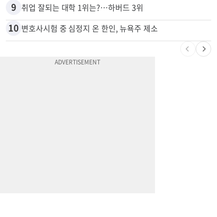
8
할라피뇨 먹고 살모넬라 집단 발병…가주 등 27개 주 확산
9
취업 잘되는 대학 1위는?…하버드 3위
10
변호사시험 중 심정지 온 한인, 뉴욕주 제소