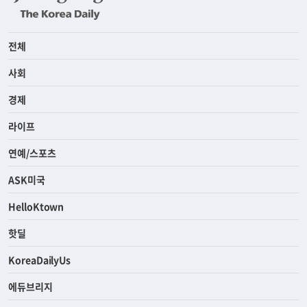
전체
사회
경제
라이프
연예/스포츠
ASK미국
HelloKtown
핫딜
KoreaDailyUs