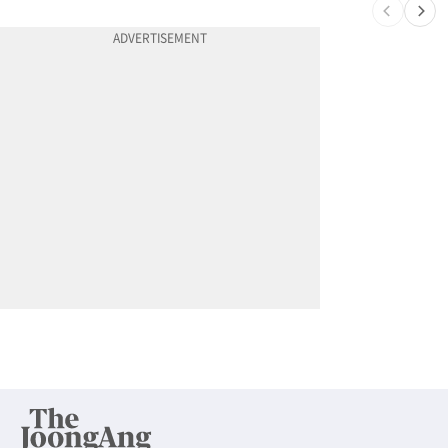
10
“전쟁터 같았다”…테슬라 충돌로 OC 주택 4채 파손