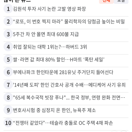
많이 본 뉴스
전체
로컬
1
김원석 투자 사기 논란 고발 영상 파장
2
“로또, 이 번호 찍지 마라” 물리학자의 당첨금 높이는 비밀
3
5주간 차 안 몰면 최대 600불 지급
4
취업 잘되는 대학 1위는?…하버드 3위
5
쌀·라면 값 최대 80% 할인…H마트 ‘폭탄 세일’
6
부에나파크 한인타운에 281유닛 주거단지 들어선다
7
'14년째 도피' 한인 간호사 공개 수배…메디케어 사기 유죄
8
"65세 복수국적 빗장 푸나"... 한국 정부, 연령 완화 전면 추진
9
변호사시험 중 심정지 온 한인, 뉴욕주 제소