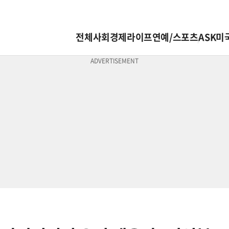
전체
사회
경제
라이프
연예/스포츠
ASK미