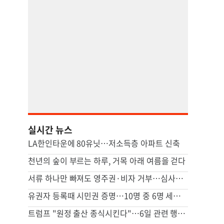
실시간 뉴스
LA한인타운에 80유닛…저소득층 아파트 신축
천년의 숲이 부르는 하루, 거목 아래 여름을 걷다
서류 하나만 빠져도 영주권·비자 거부…심사관 재량권 대폭 확대
유권자 등록때 시민권 증명…10명 중 6명 세이브안 찬성
트럼프 "원정 출산 종식시킨다"…6일 관련 행정명령에 서명