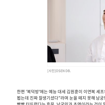
[사진]OSEN DB.
한편 '복덕방'에는 예능 대세 김원훈이 이연복 셰
뵙는데 진짜 잘생기셨다”라며 눈을 떼지 못해 남궁
빵빵 터뜨렸다는 후문. 남궁민과 초면이라는 것이 