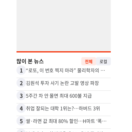
많이 본 뉴스
전체
로컬
1
11
“로또, 이 번호 찍지 마라” 물리학자의 당첨금 높이는 비밀
2
12
김원석 투자 사기 논란 고발 영상 파장
3
13
5주간 차 안 몰면 최대 600불 지급
4
14
취업 잘되는 대학 1위는?…하버드 3위
5
15
쌀·라면 값 최대 80% 할인…H마트 ‘폭탄 세일’