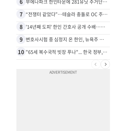
6
16
부에나파크 한인타운에 281유닛 주거단지 들어선다
7
17
“전쟁터 같았다”…테슬라 충돌로 OC 주택 4채 파손
8
18
'14년째 도피' 한인 간호사 공개 수배…메디케어 사기 유죄
9
19
변호사시험 중 심정지 온 한인, 뉴욕주 제소
10
20
"65세 복수국적 빗장 푸나"... 한국 정부, 연령 완화 전면 추진