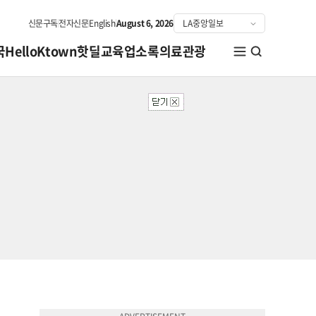
신문구독
전자신문
English
August 6, 2026
국
HelloKtown
핫딜
교육
업소록
의료관광