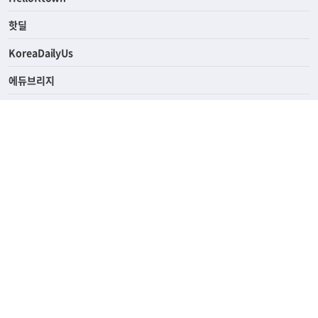
핫딜
KoreaDailyUs
에듀브리지
생활영어
업소록
의료관광
해피빌리지
ABOUT
ADVERTISING
PRIVACY POLICY
TERMS OF SERVICE
윤리경영
고객센터
News Tips & Corrections
690 Wilshire Place Los Angeles, CA 90005
TEL. (213) 368-2500 FAX. (213) 389-6196
© Joongangilbo USA. All Rights Reserved.