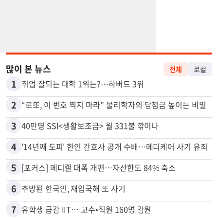
많이 본 뉴스
전체
로컬
1
취업 잘되는 대학 1위는?…하버드 3위
2
“로또, 이 번호 찍지 마라” 물리학자의 당첨금 높이는 비밀
3
40만명 SSI<생활보조금> 월 331불 깎이나
4
'14년째 도피' 한인 간호사 공개 수배…메디케어 사기 유죄
5
[포커스] 메디캘 대폭 개편…자산한도 84% 축소
6
추방된 한국인, 재입국해 또 사기
7
유학생 급감 IIT… 교수•직원 160명 감원