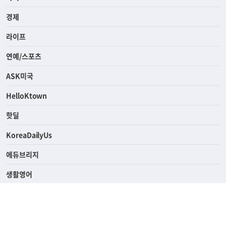
전체
사회
경제
라이프
연예/스포츠
ASK미국
HelloKtown
핫딜
KoreaDailyUs
에듀브리지
생활영어
업소록