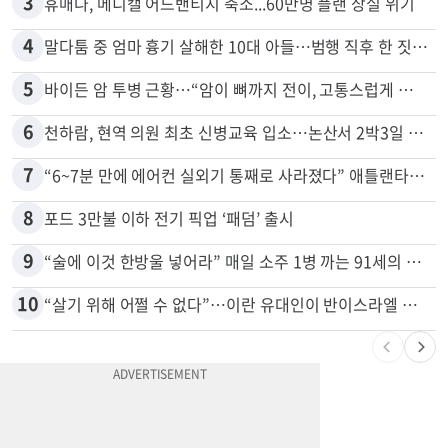
2
40대 여성, 오진으로 자궁 적출 수술
3
휴매나, 메디캘 어드밴티지 축소...60만명 플랜 상실 위기
4
말다툼 중 엄마 흉기 살해한 10대 아들…범행 직후 한 짓 충격
5
바이든 암 투병 근황…“암이 뼈까지 전이, 고통스럽게 투병 중”
6
천하람, 현역 의원 최초 신병교육 입소…논산서 2박3일 생활
7
“6~7분 만에 에어컨 실외기 통째로 사라졌다” 애틀랜타서 실외기 도난 급증
8
포드 3만불 이하 전기 픽업 ‘패덤’ 출시
9
“술에 이것 한방울 넣어라” 매일 소주 1병 까는 91세의 철칙
10
“살기 위해 어쩔 수 없다”…이란 유대인이 반이스라엘 외치는 까닭