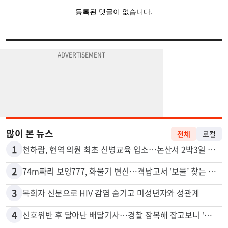
많이 본 뉴스
전체
로컬
1
천하람, 현역 의원 최초 신병교육 입소…논산서 2박3일 생활
2
74m짜리 보잉777, 화물기 변신…격납고서 ‘보물’ 찾는 인천공항
3
목회자 신분으로 HIV 감염 숨기고 미성년자와 성관계
4
신호위반 후 달아난 배달기사…경찰 잠복해 잡고보니 ‘반전’