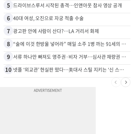
5
드라이브스루서 시작된 총격…인앤아웃 참사 영상 공개
6
40대 여성, 오진으로 자궁 적출 수술
7
광고판 안에 사람이 산다?…LA 거리서 화제
8
“술에 이것 한방울 넣어라” 매일 소주 1병 까는 91세의 철칙
9
서류 하나만 빠져도 영주권·비자 거부…심사관 재량권 대폭 확대
10
넷플 ‘외교관’ 현실판 떴다…美대사 스틸 지키는 ‘신 스틸러’