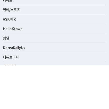
라이프
연예/스포츠
ASK미국
HelloKtown
핫딜
KoreaDailyUs
에듀브리지
생활영어
업소록
의료관광
해피빌리지
ABOUT
ADVERTISING
PRIVACY POLICY
TERMS OF SERVICE
윤리경영
고객센터
News Tips & Corrections