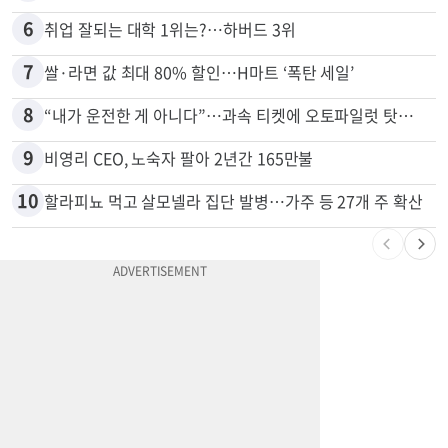
5
변호사시험 중 심정지 온 한인, 뉴욕주 제소
6
취업 잘되는 대학 1위는?…하버드 3위
7
쌀·라면 값 최대 80% 할인…H마트 ‘폭탄 세일’
8
“내가 운전한 게 아니다”…과속 티켓에 오토파일럿 탓한 운전자
9
비영리 CEO, 노숙자 팔아 2년간 165만불
10
할라피뇨 먹고 살모넬라 집단 발병…가주 등 27개 주 확산