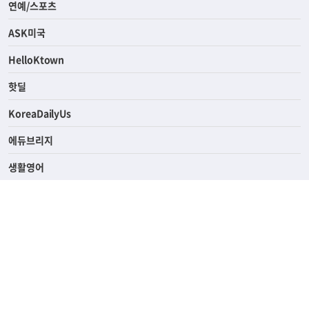
라이프
연예/스포츠
ASK미국
HelloKtown
핫딜
KoreaDailyUs
에듀브리지
생활영어
업소록
의료관광
해피빌리지
ABOUT
ADVERTISING
PRIVACY POLICY
TERMS OF SERVICE
윤리경영
고객센터