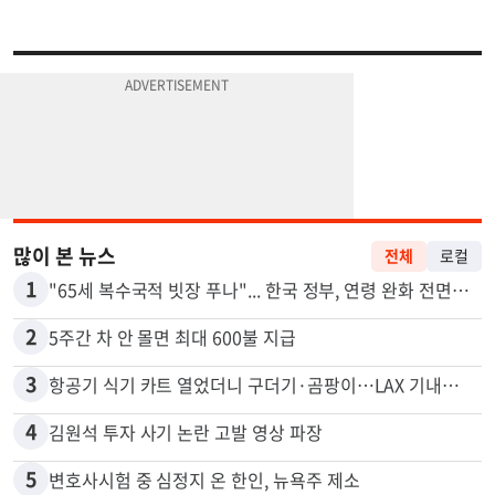
많이 본 뉴스
전체
로컬
1
"65세 복수국적 빗장 푸나"... 한국 정부, 연령 완화 전면 추진
2
5주간 차 안 몰면 최대 600불 지급
3
항공기 식기 카트 열었더니 구더기·곰팡이…LAX 기내식 업체 논란
4
김원석 투자 사기 논란 고발 영상 파장