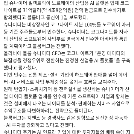
업 슈나이더 일렉트릭이 노르웨이의 산업용 AI 플랫폼 업체 코그
나이트를 31억달러(약 4조8천억원) 전액 현금으로 인수하기로
합의했다고 블룸버그 통신이 1일 보도했다.
슈나이더는 비상장사인 코그나이트 지분 100%를 노르웨이 아커
등 기존 주주들로부터 인수한다. 슈나이더는 코그나이트를 자사
의 산업용 소프트웨어 사업부로 영국에서 인수한 아베바와 통합
할 계획이라고 블룸버그는 전했다.
올리비에 블룸 슈나이더 CEO는 코그나이트가 "운영 데이터의
복잡성을 경쟁우위로 전환하는 진정한 산업용 AI 플랫폼"을 구축
했다고 평가했다.
이번 인수는 전통 제조·설비 기업이 하드웨어 판매를 넘어 데이
터·AI 서비스로 사업 무게중심을 옮기는 흐름을 보여준다.
원래 변압기·스위치기어 등 전력설비를 생산하는 슈나이더가 산
업 데이터 플랫폼 업체를 인수해 기존 소프트웨어 사업과 합치는
것은 설비에서 나오는 데이터를 분석·판매하는 서비스 사업으로
수익구조를 다변화하려는 전략으로 풀이된다.
블룸버그는 지멘스 등 경쟁사도 같은 방향으로 생산현장 자동화
·AI 투자를 강화하고 있다고 전했다.
슈나이더 주가는 AI 인프라 기업에 대한 투자자들의 베팅 속에 지