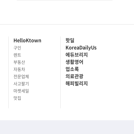
HelloKtown
핫딜
KoreaDailyUs
구인
에듀브리지
렌트
생활영어
부동산
업소록
자동차
의료관광
전문업체
해피빌리지
사고팔기
마켓세일
맛집