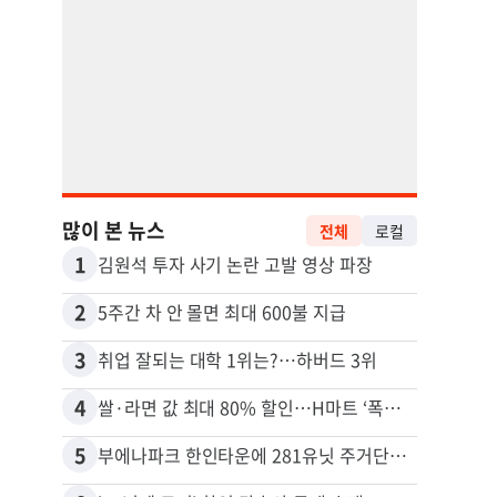
많이 본 뉴스
전체
로컬
1
11
김원석 투자 사기 논란 고발 영상 파장
2
12
5주간 차 안 몰면 최대 600불 지급
3
13
취업 잘되는 대학 1위는?…하버드 3위
4
14
쌀·라면 값 최대 80% 할인…H마트 ‘폭탄 세일’
5
15
부에나파크 한인타운에 281유닛 주거단지 들어선다