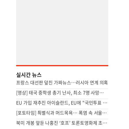
실시간 뉴스
프랑스 대선판 덮친 가짜뉴스…러시아 연계 의혹
[영상] 태국 중학생 총기 난사, 최소 7명 사망…집에선 살해된 조부모
EU 가입 재추진 아이슬란드, EU에 "국민투표 간섭 사절"
[포토타임] 특별식과 머드목욕… 폭염 속 서울대공원 동물들의 여름나기
북미 개봉 앞둔 나홍진 ‘호프’ 토론토영화제 초청…이창동은 공로상