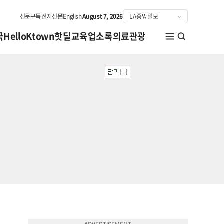
신문구독
전자신문
English
August 7, 2026
국
HelloKtown
핫딜
교육
업소록
의료관광