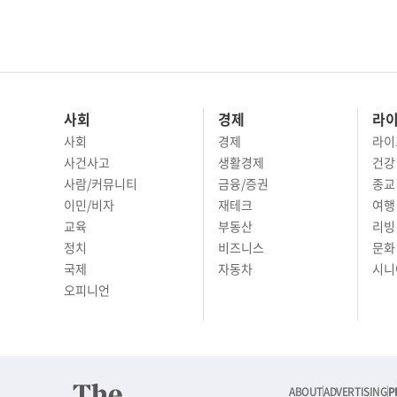
사회
경제
라
사회
경제
라이
사건사고
생활경제
건강
사람/커뮤니티
금융/증권
종교
이민/비자
재테크
여행 
교육
부동산
리빙
정치
비즈니스
문화 
국제
자동차
시니
오피니언
ABOUT
ADVERTISING
P