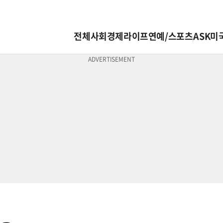
전체
사회
경제
라이프
연예/스포츠
ASK미