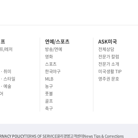
이프
연예/스포츠
ASK미국
프/레저
방송/연예
전체상담
영화
전문가 칼럼
스포츠
전문가 소개
· 취미
한국야구
미국생활 TIP
 · 스타일
MLB
영주권 문호
· 예술
농구
어
풋볼
골프
축구
RIVACY POLICY
TERMS OF SERVICE
윤리경영
고객센터
News Tips & Corrections