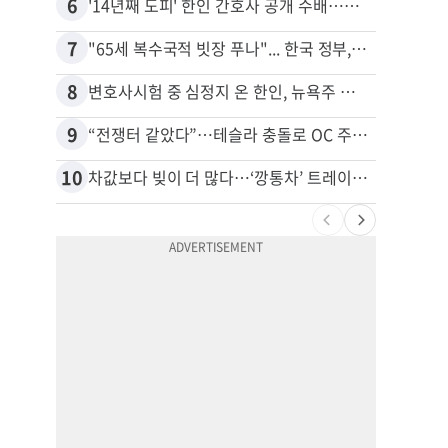
6
16
'14년째 도피' 한인 간호사 공개 수배…메디케어 사기 유죄
7
17
"65세 복수국적 빗장 푸나"... 한국 정부, 연령 완화 전면 추진
8
18
변호사시험 중 심정지 온 한인, 뉴욕주 제소
9
19
“전쟁터 같았다”…테슬라 충돌로 OC 주택 4채 파손
10
20
차값보다 빚이 더 많다…‘깡통차’ 트레이드인 급증