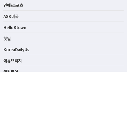
라이프
연예/스포츠
ASK미국
HelloKtown
핫딜
KoreaDailyUs
에듀브리지
생활영어
업소록
의료관광
해피빌리지
ABOUT
ADVERTISING
PRIVACY POLICY
TERMS OF SERVICE
윤리경영
고객센터