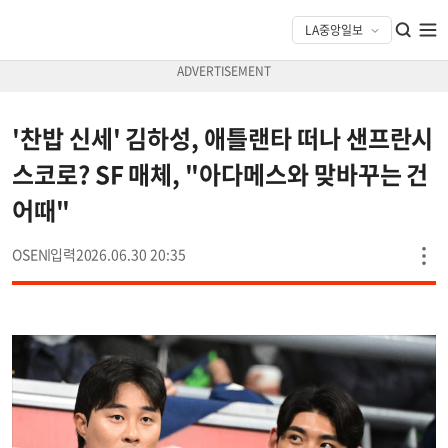
'찬밥 신세' 김하성, 애틀랜타 떠나 샌프란시
스코로? SF 매체, "아다메스와 맞바꾸는 건
어때"
OSEN
2026.06.30 20:35