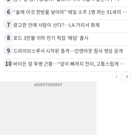
4
휴매나, 메디캘 어드밴티지 축소...60만명 플랜 상실 위기
5
잠수 중 공기 끊었다? 랍스터 자리 다툼이 살인미수 사건으로
6
“술에 이것 한방울 넣어라” 매일 소주 1병 까는 91세의 철칙
7
광고판 안에 사람이 산다?…LA 거리서 화제
8
포드 3만불 이하 전기 픽업 ‘패덤’ 출시
9
드라이브스루서 시작된 총격…인앤아웃 참사 영상 공개
10
바이든 암 투병 근황…“암이 뼈까지 전이, 고통스럽게 투병 중”