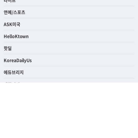
라이프
연예/스포츠
ASK미국
HelloKtown
핫딜
KoreaDailyUs
에듀브리지
생활영어
업소록
의료관광
해피빌리지
ABOUT
ADVERTISING
PRIVACY POLICY
TERMS OF SERVICE
윤리경영
고객센터
News Tips & Corrections