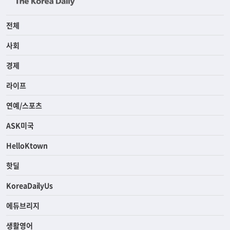
전체
사회
경제
라이프
연예/스포츠
ASK미국
HelloKtown
핫딜
KoreaDailyUs
에듀브리지
생활영어