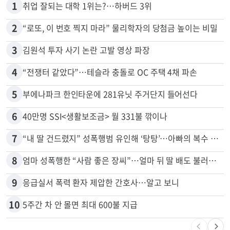
1
취업 잘되는 대학 1위는?…하버드 3위
2
“로또, 이 번호 찍지 마라” 물리학자의 당첨금 높이는 비밀
3
김원석 투자 사기 논란 고발 영상 파장
4
“전쟁터 같았다”…테슬라 충돌로 OC 주택 4채 파손
5
부에나파크 한인타운에 281유닛 주거단지 들어선다
6
40만명 SSI<생활보조금> 월 331불 깎이나
7
“내 딸 건드렸지” 성폭행범 유인해 ‘탕탕’…아빠의 복수 결말
8
엄마 성폭행한 “사람 좋은 장씨”…얼마 뒤 딸 배도 불러왔다
9
응급실서 폭력 환자 제압한 간호사…알고 보니
10
5주간 차 안 몰면 최대 600불 지급