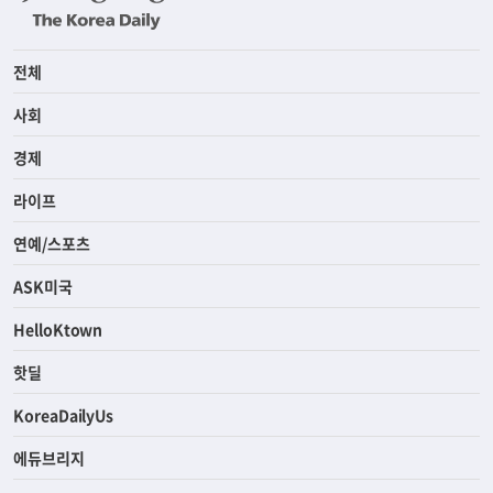
전체
사회
경제
라이프
연예/스포츠
ASK미국
HelloKtown
핫딜
KoreaDailyUs