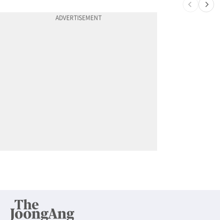
10
부에나파크 한인타운에 281유닛 주거단지 들어선다