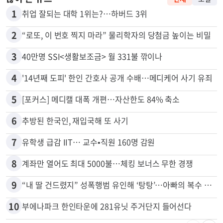
많이 본 뉴스
전체
로컬
1
취업 잘되는 대학 1위는?…하버드 3위
2
“로또, 이 번호 찍지 마라” 물리학자의 당첨금 높이는 비밀
3
40만명 SSI<생활보조금> 월 331불 깎이나
4
'14년째 도피' 한인 간호사 공개 수배…메디케어 사기 유죄
5
[포커스] 메디캘 대폭 개편…자산한도 84% 축소
6
추방된 한국인, 재입국해 또 사기
7
유학생 급감 IIT… 교수•직원 160명 감원
8
계좌만 열어도 최대 5000불…체킹 보너스 무한 경쟁
9
“내 딸 건드렸지” 성폭행범 유인해 ‘탕탕’…아빠의 복수 결말