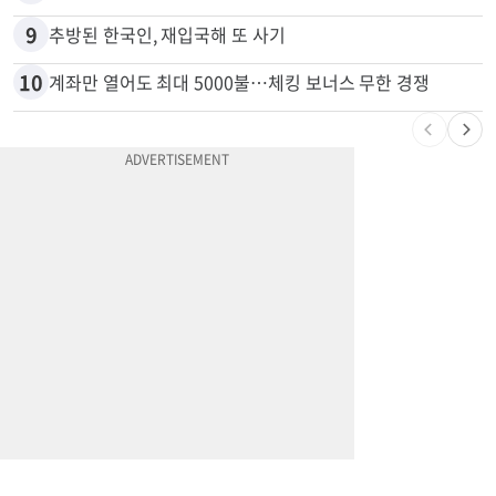
8
부에나파크 한인타운에 281유닛 주거단지 들어선다
9
추방된 한국인, 재입국해 또 사기
10
계좌만 열어도 최대 5000불…체킹 보너스 무한 경쟁