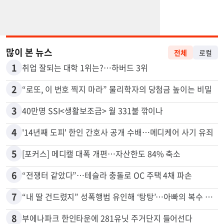
많이 본 뉴스
전체
로컬
1
취업 잘되는 대학 1위는?…하버드 3위
2
“로또, 이 번호 찍지 마라” 물리학자의 당첨금 높이는 비밀
3
40만명 SSI<생활보조금> 월 331불 깎이나
4
'14년째 도피' 한인 간호사 공개 수배…메디케어 사기 유죄
5
[포커스] 메디캘 대폭 개편…자산한도 84% 축소
6
“전쟁터 같았다”…테슬라 충돌로 OC 주택 4채 파손
7
“내 딸 건드렸지” 성폭행범 유인해 ‘탕탕’…아빠의 복수 결말