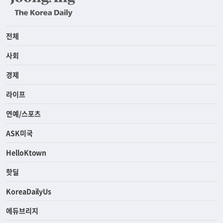
전체
사회
경제
라이프
연예/스포츠
ASK미국
HelloKtown
핫딜
KoreaDailyUs
에듀브리지