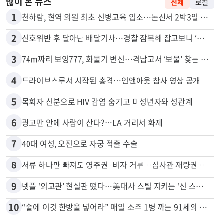
많이 본 뉴스
전체
로컬
1
천하람, 현역 의원 최초 신병교육 입소…논산서 2박3일 생활
2
신호위반 후 달아난 배달기사…경찰 잠복해 잡고보니 ‘반전’
3
74m짜리 보잉777, 화물기 변신…격납고서 ‘보물’ 찾는 인천공항
4
드라이브스루서 시작된 총격…인앤아웃 참사 영상 공개
5
목회자 신분으로 HIV 감염 숨기고 미성년자와 성관계
6
광고판 안에 사람이 산다?…LA 거리서 화제
7
40대 여성, 오진으로 자궁 적출 수술
8
서류 하나만 빠져도 영주권·비자 거부…심사관 재량권 대폭 확대
9
넷플 ‘외교관’ 현실판 떴다…美대사 스틸 지키는 ‘신 스틸러’
10
“술에 이것 한방울 넣어라” 매일 소주 1병 까는 91세의 철칙