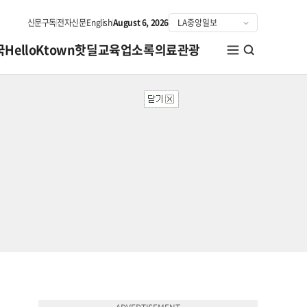
신문구독
전자신문
English
August 6, 2026
국
HelloKtown
핫딜
교육
업소록
의료관광