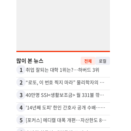
많이 본 뉴스
전체
로컬
1
11
취업 잘되는 대학 1위는?…하버드 3위
유학생
2
12
“로또, 이 번호 찍지 마라” 물리학자의 당첨금 높이는 비밀
3
13
40만명 SSI<생활보조금> 월 331불 깎이나
4
14
'14년째 도피' 한인 간호사 공개 수배…메디케어 사기 유죄
5
15
[포커스] 메디캘 대폭 개편…자산한도 84% 축소