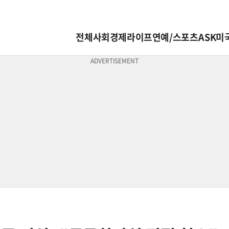
전체
사회
경제
라이프
연예/스포츠
ASK미