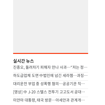
실시간 뉴스
진종오, 돌려차기 피해자 만나 사과…“저는 정말 괜찮다” 손편지 공개
하도급업체 도면 中법인에 넘긴 세라젬…과징금 4억3200만원
대리운전 부업 중 성폭행 혐의…공공기관 직원, 구속 수사
[영상] 中 J-20 스텔스 전투기 고고도서 공대공미사일 발사 모습 포착
미얀마 대통령, 태국 방문…아세안과 관계개선 모색