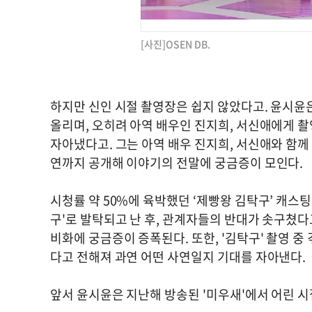
[사진]OSEN DB.
하지만 신인 시절 촬영장은 쉽지 않았다고. 윤시윤
올리며, 오히려 아역 배우인 진지희, 서신애에게 촬
자아냈다고. 그는 아역 배우 진지희, 서신애와 함께
연까지 공개해 이야기의 전말에 궁금증이 모인다.
시청률 약 50%에 육박했던 ‘제빵왕 김탁구’ 캐스
구'로 발탁되고 난 후, 관계자들의 반대가 솟구쳤다
비화에 궁금증이 증폭된다. 또한, '김탁구' 촬영 
다고 전해져 과연 어떤 사연일지 기대를 자아낸다.
앞서 윤시윤은 지난해 방송된 '미우새'에서 어린 시