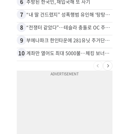
6
16
추방된 한국인, 재입국해 또 사기
7
17
“내 딸 건드렸지” 성폭행범 유인해 ‘탕탕’…아빠의 복수 결말
8
18
“전쟁터 같았다”…테슬라 충돌로 OC 주택 4채 파손
9
19
부에나파크 한인타운에 281유닛 주거단지 들어선다
10
20
계좌만 열어도 최대 5000불…체킹 보너스 무한 경쟁