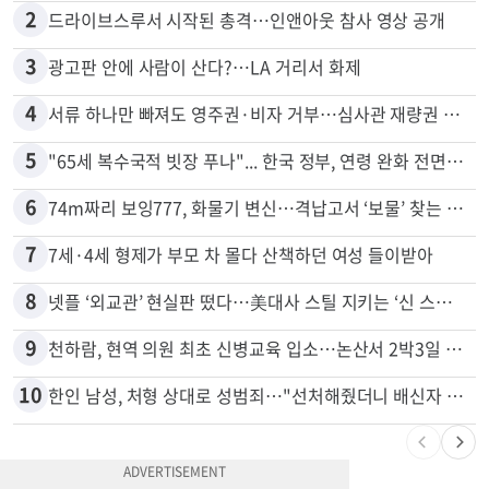
1
신호위반 후 달아난 배달기사…경찰 잠복해 잡고보니 ‘반전’
2
드라이브스루서 시작된 총격…인앤아웃 참사 영상 공개
3
광고판 안에 사람이 산다?…LA 거리서 화제
4
서류 하나만 빠져도 영주권·비자 거부…심사관 재량권 대폭 확대
5
"65세 복수국적 빗장 푸나"... 한국 정부, 연령 완화 전면 추진
6
74m짜리 보잉777, 화물기 변신…격납고서 ‘보물’ 찾는 인천공항
7
7세·4세 형제가 부모 차 몰다 산책하던 여성 들이받아
8
넷플 ‘외교관’ 현실판 떴다…美대사 스틸 지키는 ‘신 스틸러’
9
천하람, 현역 의원 최초 신병교육 입소…논산서 2박3일 생활
10
한인 남성, 처형 상대로 성범죄…"선처해줬더니 배신자 취급"