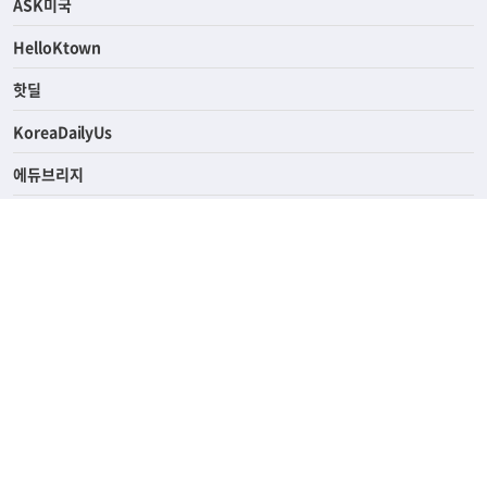
연예/스포츠
ASK미국
HelloKtown
핫딜
KoreaDailyUs
에듀브리지
생활영어
업소록
의료관광
해피빌리지
ABOUT
ADVERTISING
PRIVACY POLICY
TERMS OF SERVICE
윤리경영
고객센터
News Tips & Corrections
690 Wilshire Place Los Angeles, CA 90005