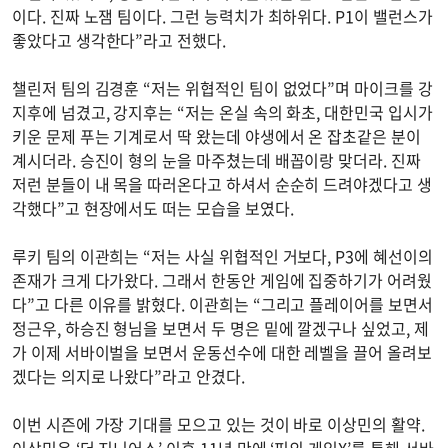
이다. 진짜 노잼 팀이다. 그런 능력치가 최하위다. P1이 밸런스가
좋았다고 생각한다”라고 전했다.
챌린저 팀의 김경훈 “저는 위협적인 팀이 없었다”며 마이크를 강
지후에 넘겼고, 강지후는 “저는 온실 속의 화초, 대한민국 입시가
키운 문제 푸는 기계로서 딱 왔는데 야생에서 온 잡초같은 분이
계시더라. 승진이 형의 눈을 마주쳤는데 배꼽이랑 맞더라. 진짜
저런 분들이 내 목을 따러온다고 하셔서 순순히 드려야겠다고 생
각했다”고 현장에서도 떠는 모습을 보였다.
루키 팀의 이관희는 “저는 사실 위협적인 거보다, P3에 혜선이의
존재가 크게 다가왔다. 그래서 한동안 게임에 집중하기가 어려웠
다”고 다른 이유를 밝혔다. 이관희는 “그리고 플레이어를 보면서
정근우, 하승진 형님을 보면서 두 명은 밑에 깔겠구나 싶었고, 제
가 이제 서바이벌을 보면서 운동선수에 대한 레벨을 끌어 올려보
겠다는 의지로 나왔다”라고 안겼다.
이번 시즌에 가장 기대를 모으고 있는 것이 바로 이상민의 활약.