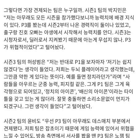
그렇다면 가장 견제되는 팀은 누구일까. 시즌1 팀의 박지민은
“저는 아무래도 모든 시즌을 참가했다보니까 능력치에 배경 지식
이 있다. P3를 봤는데 시즌2부터 나온 경력직이 둘이나 있었고,
출구랑 진호 오빠는 야생에서 시작해서 능력치를 안다. 시즌3는
시청자로서, 딜러로서 지켜봤기 때문에 아는게 무섭지 않나. P3
가 위협적이었다”고 털어놨다.
시즌3 팀의 허성범은 “저는 반대로 P1을 보자마자 ‘저기는 쉽지
않겠다’는 생각이 들었다. 저희는 두뇌 플레이어라고 생각했는데,
그만큼 약한 게 있다는 뜻이다. 예를 들면 정치라던가”라며 “사
람들을 아우르는 군중 능력, 피지컬 같은. 그게 P1 팀은 그게 육
각형으로 되어있고, ‘정치의 아이콘’, ‘배신의 아이콘’이라는 타이
틀을 갖고 있는 게 많더라. 잘못 충돌하면 소리소문없이 먼지가
되겠구나. 그런 생각이 들었다”고 털어놨다.
시즌2 팀의 윤비도 “우선 P3 팀이 아무래도 데스매치 부분에서
견제됐다. 저희 팀은 잡초이기 때문에 게임 능력에 있어서 위협을
느낄 수 있어도, 방송 측면에서 서사를 봤을 땐 P3 팀은 노잼 팀