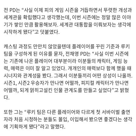
전 PD는 “사실 이제 피의 게임 시즌을 거듭하면서 뚜렷한 개성과
세계관을 확립했다고 생각했는데, 이번 시즌에는 정말 많은 이야
기가 쌓인 만큼 활용해보자. 세계관 대통합을 이뤄보자는 생각에
시작하게 됐다”고 덧붙였다.
캐스팅 과정도 만만치 않았을텐데 플레이어를 꾸린 기준과 루키
팀을 구성하게 된 이유를 묻자, 전채영 PD는 “사실 이번 시즌에
는 기존에 나온 플레이어 대부분이라 이분들의 캐릭터, 게임 능
력, 매력은 이미 잘 알고 있었다. 개개인의 매력보다 함께 했을 때
시너지와 관계성을 봤다. 그래서 이분들끼리 어떤 상성이 나올까.
시즌1, 시즌2 우승자가 만나면 어떨까, 피지컬 캐릭터가 만나면
어떨까, 되게 얽히고설킨 인물 관계도를 만들고 싶었다”고 밝혔
다.
또한 그는 “루키 팀은 다른 플레이어와 다르게 첫 서바이벌 출연
자라 처음 시청하는 분들도 몰입, 이입해서 봤으면 좋겠다는 생각
에 기획하게 됐다”라고 말했다.