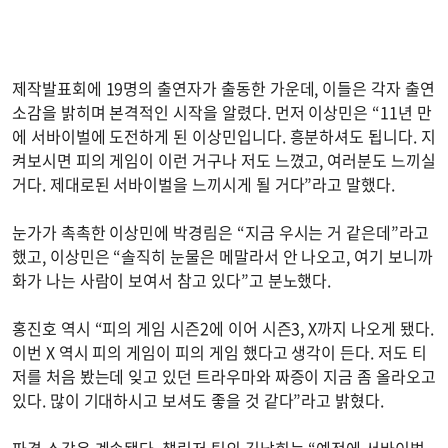
제작발표회에 19명의 출연자가 출동한 가운데, 이들은 각자 출연
소감을 밝히며 본격적인 시작을 알렸다. 먼저 이상민은 “11년 만
에 서바이벌에 도전하게 된 이상민입니다. 흥분하셔도 됩니다. 지
켜보시면 피의 게임이 이런 거구나 저도 느꼈고, 여러분도 느끼실
거다. 제대로된 서바이벌을 느끼시게 될 거다”라고 말했다.
눈가가 촉촉한 이상민에 박경림은 “지금 우시는 거 같은데”라고
했고, 이상민은 “솔직히 눈물은 메말라서 안 나오고, 여기 보니까
화가 나는 사람이 보여서 참고 있다”고 분노했다.
홍진호 역시 “피의 게임 시즌2에 이어 시즌3, X까지 나오게 됐다.
이번 X 역시 피의 게임이 피의 게임 했다고 생각이 든다. 저도 티
저를 처음 봤는데 잊고 있던 트라우마와 짜증이 지금 좀 올라오고
있다. 많이 기대하시고 보셔도 좋을 것 같다”라고 밝혔다.