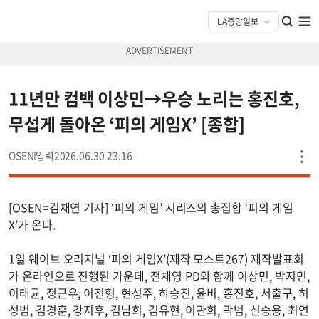
11년만 컴백 이상민→우승 노리는 홍진호,
무섭게 돌아온 ‘피의 게임X’ [종합]
OSEN
2026.06.30 23:16
[OSEN=김채연 기자] ‘피의 게임’ 시리즈의 총집합 ‘피의 게임
X’가 온다.
1일 웨이브 오리지널 ‘피의 게임X’(제작 모스트267) 제작발표회
가 온라인으로 진행된 가운데, 전채영 PD와 함께 이상민, 박지민,
이태균, 정근우, 이진형, 현성주, 하승진, 윤비, 홍진호, 서출구, 허
성범, 김경훈, 강지후, 김남희, 김유현, 이관희, 곽범, 신승용, 최연