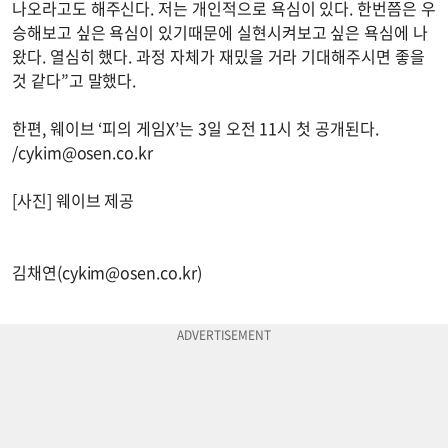
나오라고도 해주신다. 저는 개인적으로 욕심이 있다. 한번쯤은 우
승해보고 싶은 욕심이 있기때문에 실현시켜보고 싶은 욕심에 나
왔다. 열심히 했다. 과정 자체가 재밌을 거라 기대해주시면 좋을
것 같다”고 말했다.
한편, 웨이브 ‘피의 게임X’는 3일 오전 11시 첫 공개된다.
/
cykim@osen.co.kr
[사진] 웨이브 제공
김채연(
cykim@osen.co.kr
)