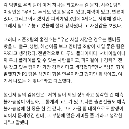
각 팀별로 우리 팀이 이거 하나는 최고라는 걸 묻자, 시즌1 팀의
이상민은 “우리는 두뇌도 있고 맑음이 있고, 체력이 있고, 연륜이
있다. 그리고 아시겠지만 피의게임 X인데 X세대는 저밖에 없다.
그래서 팀으로 놓고 봤을때 절대 강자였다”고 자신감을 보였다.
그러나 시즌3 팀의 홍진호는 “우선 사실 저같은 경우는 멤버를
봤을 때 출구, 성범, 혜선이를 보고 멤버별 조합이 제일 좋은 팀은
P3라고 생각했다. 전반적으로 다 두뇌 플레이어다. 서바이벌이니
까 두뇌 플레이를 할 수 있는 사람들이고, 피지컬이나 경력직 전
부 갖고 있는 팀이라 가장 강력하다고 생각했다”면서 “상민 형이
말했지만 P1 팀은 상민이 형은 연륜이라고 했지만 화석이죠. 여
기서 나오는 게 맞나”라고 디스했다.
챌린저 팀의 김유현은 “저희 팀이 제일 상위라고 생각한 건 예측
불가능성이 아닐까. 트롤계의 고트가 있고, 다른 출연진들도 예측
불가능성에 한 몫을 한 것 같다. 그게 가끔 팀 내적으로도 발생이
되어서 문제였긴 한데, 그 부분에 많은 재미를 줄 거라고 생각한
다”고 말했다.