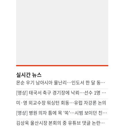
실시간 뉴스
몬순 우기 남아시아 물난리…인도서 한 달 동안 163명 사망
[영상] 태국서 축구 경기장에 낙뢰…선수 1명 사망·12명 부상
미·영 외교수장 워싱턴 회동…유럽 자강론 논의
[영상] 병원 의자 틈에 목 '쏙'…시범 보이던 친구마저 대참사
김상욱 울산시장 본회의 중 유튜브 댓글 논란…소통 vs 부적절