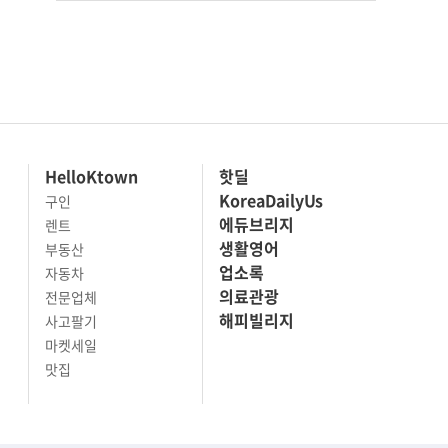
HelloKtown
핫딜
KoreaDailyUs
구인
에듀브리지
렌트
생활영어
부동산
업소록
자동차
의료관광
전문업체
해피빌리지
사고팔기
마켓세일