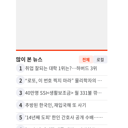
많이 본 뉴스
전체
로컬
1
11
취업 잘되는 대학 1위는?…하버드 3위
2
12
“로또, 이 번호 찍지 마라” 물리학자의 당첨금 높이는 비밀
3
13
40만명 SSI<생활보조금> 월 331불 깎이나
4
14
추방된 한국인, 재입국해 또 사기
5
15
'14년째 도피' 한인 간호사 공개 수배…메디케어 사기 유죄