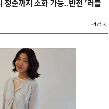
니 청순까지 소화 가능..반전 '러블