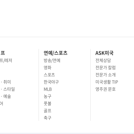
이프
연예/스포츠
ASK미국
프/레저
방송/연예
전체상담
영화
전문가 칼럼
스포츠
전문가 소개
· 취미
한국야구
미국생활 TIP
 · 스타일
MLB
영주권 문호
· 예술
농구
어
풋볼