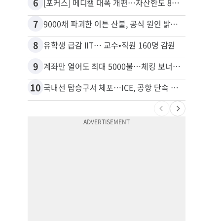
6
16
[포커스] 메디캘 대폭 개편…자산한도 84% 축소
7
17
9000채 파괴한 이튼 산불, 공식 원인 밝혀졌다
8
18
유학생 급감 IIT… 교수•직원 160명 감원
9
19
계좌만 열어도 최대 5000불…체킹 보너스 무한 경쟁
10
20
국내선 탑승구서 체포…ICE, 공항 단속 확대