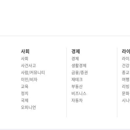
사회
경제
라
사회
경제
라이
사건사고
생활경제
건강
사람/커뮤니티
금융/증권
종교
이민/비자
재테크
여행 
교육
부동산
리빙
정치
비즈니스
문화 
국제
자동차
시니