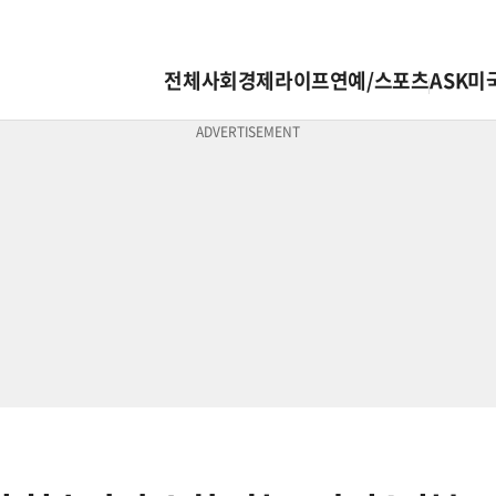
전체
사회
경제
라이프
연예/스포츠
ASK미