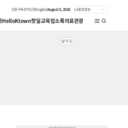
신문구독
전자신문
English
August 5, 2026
국
HelloKtown
핫딜
교육
업소록
의료관광