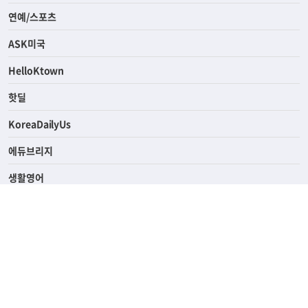
라이프
연예/스포츠
ASK미국
HelloKtown
핫딜
KoreaDailyUs
에듀브리지
생활영어
업소록
의료관광
해피빌리지