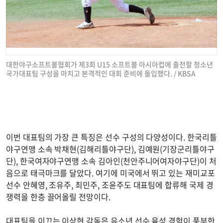
대한야구소프트볼협회가 제3회 U15 소프트볼 아시아컵에 출전할 청소년
국가대표팀 구성을 마치고 본격적인 대회 준비에 돌입했다. / KBSA
이번 대표팀의 가장 큰 특징은 선수 구성의 다양성이다. 한국리틀
야구연맹 소속 박채현(김해리틀야구단), 김예원(기장군리틀야구
단), 한국여자야구연맹 소속 김아인(천안주니어여자야구단)이 처
음으로 태극마크를 달았다. 여기에 미국에서 뛰고 있는 재미교포
선수 안혜영, 조유주, 최민주, 조윤주도 대표팀에 합류해 국제 경
쟁력을 한층 끌어올릴 전망이다.
대표팀을 이끄는 이상현 감독은 유소년 선수 육성 경험이 풍부한