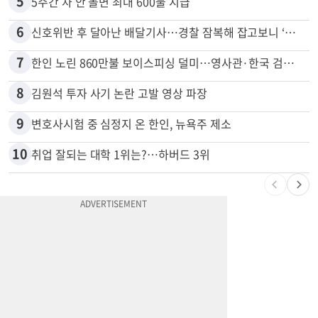
4
한인 남성, 처형 상대로 성범죄…"선처해줬더니 배신자 취급"
5
5주간 차 안 몰면 최대 600불 지급
6
신호위반 후 달아난 배달기사…경찰 잠복해 잡고보니 ‘반전’
7
한인 노린 860만불 보이스피싱 덜미…영사관·한국 검찰 사칭
8
김원석 투자 사기 논란 고발 영상 파장
9
변호사시험 중 심정지 온 한인, 뉴욕주 제소
10
취업 잘되는 대학 1위는?…하버드 3위