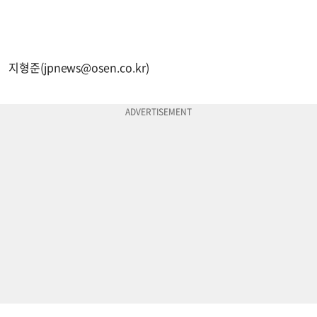
지형준(
jpnews@osen.co.kr
)