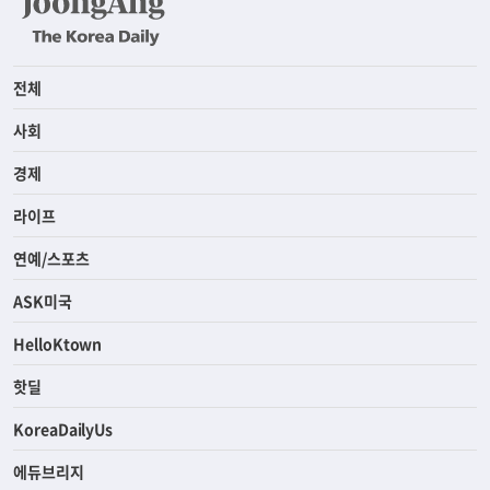
전체
사회
경제
라이프
연예/스포츠
ASK미국
HelloKtown
핫딜
KoreaDailyUs
에듀브리지