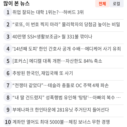
많이 본 뉴스
전체
로컬
1
취업 잘되는 대학 1위는?…하버드 3위
2
“로또, 이 번호 찍지 마라” 물리학자의 당첨금 높이는 비밀
3
40만명 SSI<생활보조금> 월 331불 깎이나
4
'14년째 도피' 한인 간호사 공개 수배…메디케어 사기 유죄
5
[포커스] 메디캘 대폭 개편…자산한도 84% 축소
6
추방된 한국인, 재입국해 또 사기
7
“전쟁터 같았다”…테슬라 충돌로 OC 주택 4채 파손
8
“내 딸 건드렸지” 성폭행범 유인해 ‘탕탕’…아빠의 복수 결말
9
부에나파크 한인타운에 281유닛 주거단지 들어선다
10
계좌만 열어도 최대 5000불…체킹 보너스 무한 경쟁