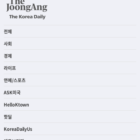
전체
사회
경제
라이프
연예/스포츠
ASK미국
HelloKtown
핫딜