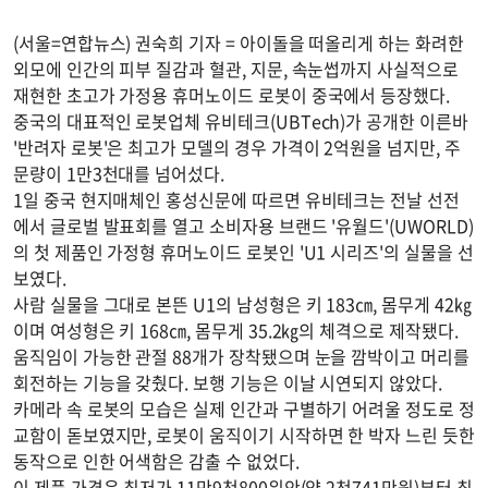
(서울=연합뉴스) 권숙희 기자 = 아이돌을 떠올리게 하는 화려한
외모에 인간의 피부 질감과 혈관, 지문, 속눈썹까지 사실적으로
재현한 초고가 가정용 휴머노이드 로봇이 중국에서 등장했다.
중국의 대표적인 로봇업체 유비테크(UBTech)가 공개한 이른바
'반려자 로봇'은 최고가 모델의 경우 가격이 2억원을 넘지만, 주
문량이 1만3천대를 넘어섰다.
1일 중국 현지매체인 홍성신문에 따르면 유비테크는 전날 선전
에서 글로벌 발표회를 열고 소비자용 브랜드 '유월드'(UWORLD)
의 첫 제품인 가정형 휴머노이드 로봇인 'U1 시리즈'의 실물을 선
보였다.
사람 실물을 그대로 본뜬 U1의 남성형은 키 183㎝, 몸무게 42㎏
이며 여성형은 키 168㎝, 몸무게 35.2㎏의 체격으로 제작됐다.
움직임이 가능한 관절 88개가 장착됐으며 눈을 깜박이고 머리를
회전하는 기능을 갖췄다. 보행 기능은 이날 시연되지 않았다.
카메라 속 로봇의 모습은 실제 인간과 구별하기 어려울 정도로 정
교함이 돋보였지만, 로봇이 움직이기 시작하면 한 박자 느린 듯한
동작으로 인한 어색함은 감출 수 없었다.
이 제품 가격은 최저가 11만9천800위안(약 2천741만원)부터 최