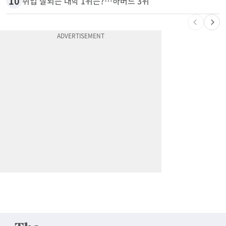
9
항공기 식기 카트 열었더니 구더기·곰팡이…LAX 기내식 업체 논란
10
취업 잘되는 대학 1위는?…하버드 3위