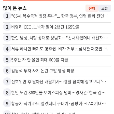
많이 본 뉴스
전체
로컬
1
"65세 복수국적 빗장 푸나"... 한국 정부, 연령 완화 전면 추진
2
비영리 CEO, 노숙자 팔아 2년간 165만불
3
한인 남성, 처형 상대로 성범죄…"선처해줬더니 배신자 취급"
4
서류 하나만 빠져도 영주권·비자 거부…심사관 재량권 대폭 확대
5
5주간 차 안 몰면 최대 600불 지급
6
김원석 투자 사기 논란 고발 영상 파장
7
신호위반 후 달아난 배달기사…경찰 잠복해 잡고보니 ‘반전’
8
한인 노린 860만불 보이스피싱 덜미…영사관·한국 검찰 사칭