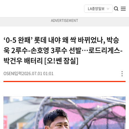
‘0-5 완패’ 롯데 내야 왜 싹 바뀌었나, 박승
욱 2루수-손호영 3루수 선발…로드리게스-
박건우 배터리 [오!쎈 잠실]
OSEN
2026.07.01 01:01