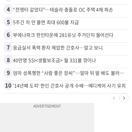
4
“전쟁터 같았다”…테슬라 충돌로 OC 주택 4채 파손
5
5주간 차 안 몰면 최대 600불 지급
6
부에나파크 한인타운에 281유닛 주거단지 들어선다
7
응급실서 폭력 환자 제압한 간호사…알고 보니
8
40만명 SSI<생활보조금> 월 331불 깎이나
9
엄마 성폭행한 “사람 좋은 장씨”…얼마 뒤 딸 배도 불러왔다
10
'14년째 도피' 한인 간호사 공개 수배…메디케어 사기 유죄