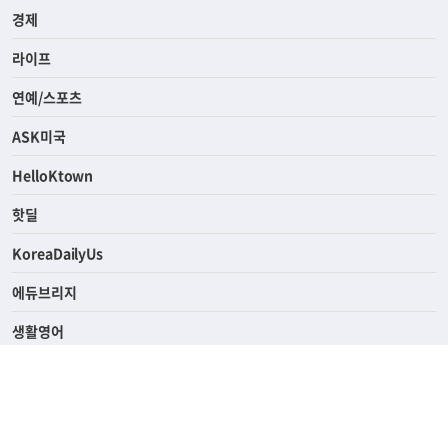
경제
라이프
연예/스포츠
ASK미국
HelloKtown
핫딜
KoreaDailyUs
에듀브리지
생활영어
업소록
의료관광
해피빌리지