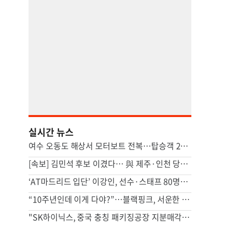
실시간 뉴스
여수 오동도 해상서 모터보트 전복…탑승객 2명 사망
[속보] 김민석 후보 이겼다… 與 제주·인천 당원투표 승리
‘AT마드리드 입단’ 이강인, 선수·스태프 80명에 한식 만찬 대접
“10주년인데 이게 다야?”…블랙핑크, 서운한 팬심에 결국 사과
"SK하이닉스, 중국 충칭 패키징공장 지분매각 등 검토"