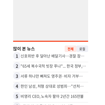
많이 본 뉴스
전체
로컬
1
11
신호위반 후 달아난 배달기사…경찰 잠복해 잡고보니 ‘반전’
2
12
"65세 복수국적 빗장 푸나"... 한국 정부, 연령 완화 전면 추진
김원석
3
13
서류 하나만 빠져도 영주권·비자 거부…심사관 재량권 대폭 확대
4
14
한인 남성, 처형 상대로 성범죄…"선처해줬더니 배신자 취급"
5
15
비영리 CEO, 노숙자 팔아 2년간 165만불