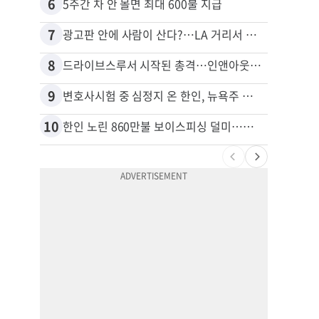
6
16
5주간 차 안 몰면 최대 600불 지급
7
17
광고판 안에 사람이 산다?…LA 거리서 화제
8
18
드라이브스루서 시작된 총격…인앤아웃 참사 영상 공개
9
19
변호사시험 중 심정지 온 한인, 뉴욕주 제소
10
20
한인 노린 860만불 보이스피싱 덜미…영사관·한국 검찰 사칭
포드 