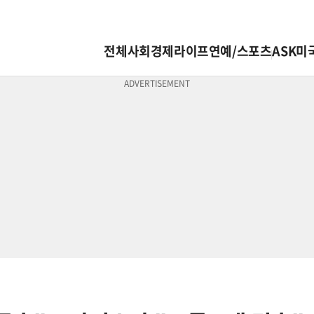
전체
사회
경제
라이프
연예/스포츠
ASK미