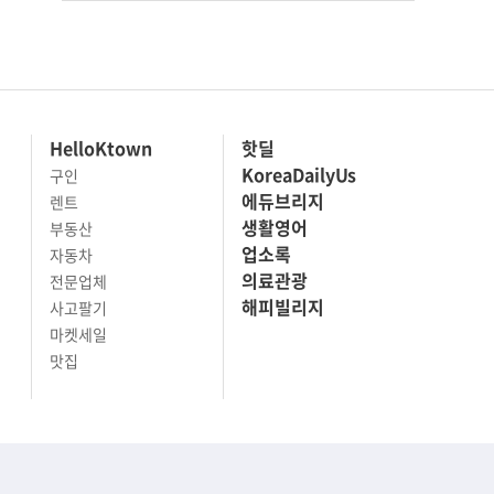
HelloKtown
핫딜
KoreaDailyUs
구인
에듀브리지
렌트
생활영어
부동산
업소록
자동차
의료관광
전문업체
해피빌리지
사고팔기
마켓세일
맛집