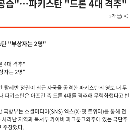
 공습"…파키스탄 "드론 4대 격추"
스탄 "부상자는 2명"
 4대 격추"
상자는 2명"
탄 탈레반 정권이 최근 자국을 공격한 파키스탄의 영토 내 무
 파키스탄은 아프간 측 드론 4대를 격추해 무력화했다고 반
 국방부는 소셜미디어(SNS) 엑스(X·옛 트위터)를 통해 전
주 사라난 지역과 북서부 카이버 파크툰크와주에 있는 극단주
고 주장했다.