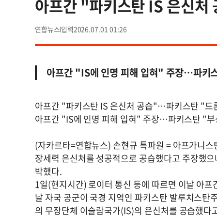
아프간 "파키스탄 IS 은신처
연합뉴스
2026.07.01 01:26
아프간 "IS에 인명 피해 입혀" 주장…파키
아프간 "파키스탄 IS 은신처 공습"…파키스탄 "드론
아프간 "IS에 인명 피해 입혀" 주장…파키스탄 "부
(자카르타=연합뉴스) 손현규 특파원 = 아프가니스
장세력 은신처를 성공적으로 공습했다고 주장했으나
박했다.
1일(현지시간) 로이터 통신 등에 따르면 이날 아프간
날 자국 공군이 국경 지역인 파키스탄 발루치스탄
의 무장단체 이슬람국가(IS)의 은신처를 공습했다