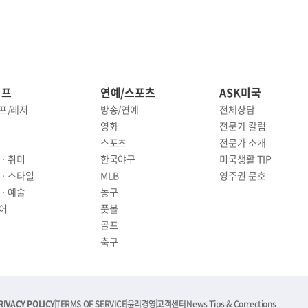
이프
연예/스포츠
ASK미국
프/레저
방송/연예
전체상담
영화
전문가 칼럼
스포츠
전문가 소개
· 취미
한국야구
미국생활 TIP
 · 스타일
MLB
영주권 문호
· 예술
농구
어
풋볼
골프
축구
RIVACY POLICY
TERMS OF SERVICE
윤리경영
고객센터
News Tips & Corrections