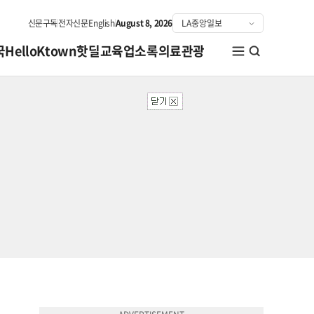
신문구독
전자신문
English
August 8, 2026
국
HelloKtown
핫딜
교육
업소록
의료관광