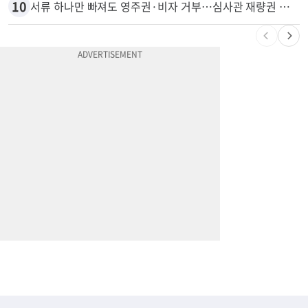
9
잠수 중 공기 끊었다? 랍스터 자리 다툼이 살인미수 사건으로
10
서류 하나만 빠져도 영주권·비자 거부…심사관 재량권 대폭 확대