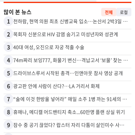
많이 본 뉴스
전체
로컬
1
천하람, 현역 의원 최초 신병교육 입소…논산서 2박3일 생활
2
목회자 신분으로 HIV 감염 숨기고 미성년자와 성관계
3
40대 여성, 오진으로 자궁 적출 수술
4
74m짜리 보잉777, 화물기 변신…격납고서 ‘보물’ 찾는 인천공항
5
드라이브스루서 시작된 총격…인앤아웃 참사 영상 공개
6
광고판 안에 사람이 산다?…LA 거리서 화제
7
“술에 이것 한방울 넣어라” 매일 소주 1병 까는 91세의 철칙
8
휴매나, 메디캘 어드밴티지 축소...60만명 플랜 상실 위기