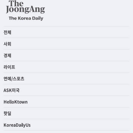
전체
사회
경제
라이프
연예/스포츠
ASK미국
HelloKtown
핫딜