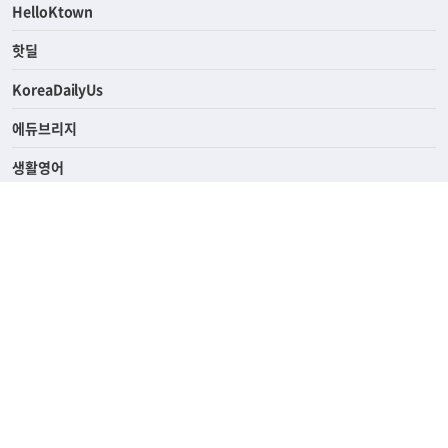
ASK미국
HelloKtown
핫딜
KoreaDailyUs
에듀브리지
생활영어
업소록
의료관광
해피빌리지
ABOUT
ADVERTISING
PRIVACY POLICY
TERMS OF SERVICE
윤리경영
고객센터
News Tips & Corrections
690 Wilshire Place Los Angeles, CA 90005
TEL. (213) 368-2500 FAX. (213) 389-6196