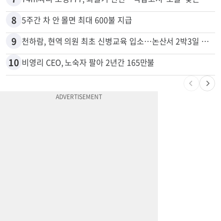
6
한인 남성, 처형 상대로 성범죄…"선처해줬더니 배신자 취급"
7
74m짜리 보잉777, 화물기 변신…격납고서 ‘보물’ 찾는 인천공항
8
5주간 차 안 몰면 최대 600불 지급
9
천하람, 현역 의원 최초 신병교육 입소…논산서 2박3일 생활
10
비영리 CEO, 노숙자 팔아 2년간 165만불