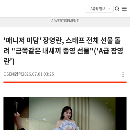
'매니저 미담' 장영란, 스태프 전체 선물 돌
려 "금쪽같은 내새끼 종영 선물"('A급 장영
란')
OSEN
2026.07.01 03:25