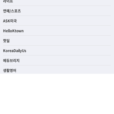
라이프
연예/스포츠
ASK미국
HelloKtown
핫딜
KoreaDailyUs
에듀브리지
생활영어
업소록
의료관광
해피빌리지
ABOUT
ADVERTISING
PRIVACY POLICY
TERMS OF SERVICE
윤리경영
고객센터
News Tips & Corrections