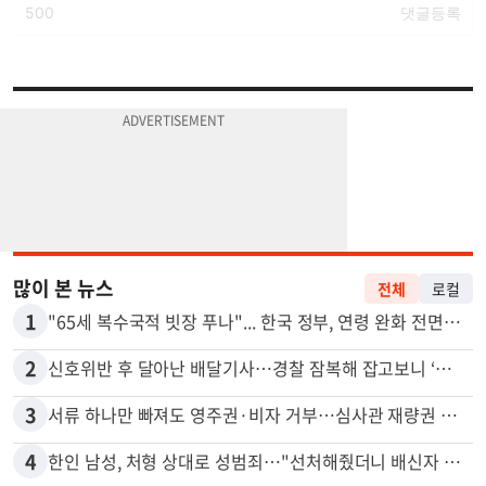
많이 본 뉴스
전체
로컬
1
"65세 복수국적 빗장 푸나"... 한국 정부, 연령 완화 전면 추진
2
신호위반 후 달아난 배달기사…경찰 잠복해 잡고보니 ‘반전’
3
서류 하나만 빠져도 영주권·비자 거부…심사관 재량권 대폭 확대
4
한인 남성, 처형 상대로 성범죄…"선처해줬더니 배신자 취급"