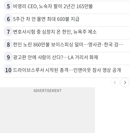
5
비영리 CEO, 노숙자 팔아 2년간 165만불
6
5주간 차 안 몰면 최대 600불 지급
7
변호사시험 중 심정지 온 한인, 뉴욕주 제소
8
한인 노린 860만불 보이스피싱 덜미…영사관·한국 검찰 사칭
9
광고판 안에 사람이 산다?…LA 거리서 화제
10
드라이브스루서 시작된 총격…인앤아웃 참사 영상 공개