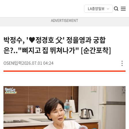
박정수, '♥정경호 父' 정을영과 궁합
은?.."삐지고 집 뛰쳐나가" [순간포착]
OSEN
2026.07.01 04:24