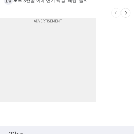
10
포드 3만불 이하 전기 픽업 ‘패덤’ 출시