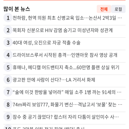
많이 본 뉴스
전체
로컬
1
천하람, 현역 의원 최초 신병교육 입소…논산서 2박3일 생활
2
목회자 신분으로 HIV 감염 숨기고 미성년자와 성관계
3
40대 여성, 오진으로 자궁 적출 수술
4
드라이브스루서 시작된 총격…인앤아웃 참사 영상 공개
5
휴매나, 메디캘 어드밴티지 축소...60만명 플랜 상실 위기
6
광고판 안에 사람이 산다?…LA 거리서 화제
7
“술에 이것 한방울 넣어라” 매일 소주 1병 까는 91세의 철칙
8
74m짜리 보잉777, 화물기 변신…격납고서 ‘보물’ 찾는 인천공항
9
잠수 중 공기 끊었다? 랍스터 자리 다툼이 살인미수 사건으로