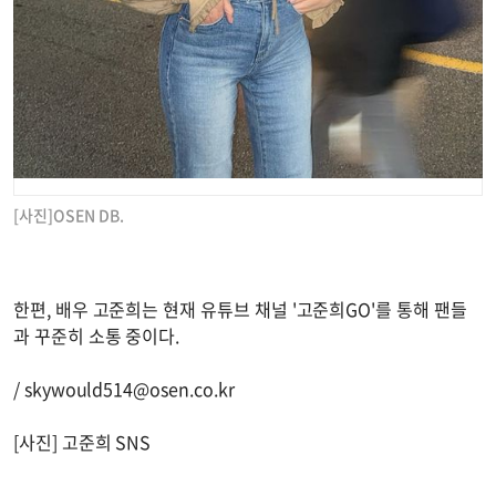
[사진]OSEN DB.
한편, 배우 고준희는 현재 유튜브 채널 '고준희GO'를 통해 팬들
과 꾸준히 소통 중이다.
/
skywould514@osen.co.kr
[사진] 고준희 SNS