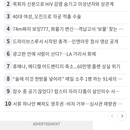
1
천하람, 현역 의원 최초 신병교육 입소…논산서 2박3일 생활
2
목회자 신분으로 HIV 감염 숨기고 미성년자와 성관계
3
40대 여성, 오진으로 자궁 적출 수술
4
74m짜리 보잉777, 화물기 변신…격납고서 ‘보물’ 찾는 인천공항
5
드라이브스루서 시작된 총격…인앤아웃 참사 영상 공개
6
광고판 안에 사람이 산다?…LA 거리서 화제
7
휴매나, 메디캘 어드밴티지 축소...60만명 플랜 상실 위기
8
“술에 이것 한방울 넣어라” 매일 소주 1병 까는 91세의 철칙
9
잠수 중 공기 끊었다? 랍스터 자리 다툼이 살인미수 사건으로
10
서류 하나만 빠져도 영주권·비자 거부…심사관 재량권 대폭 확대