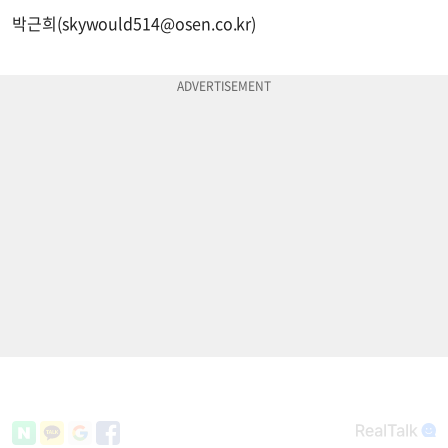
박근희(
skywould514@osen.co.kr
)