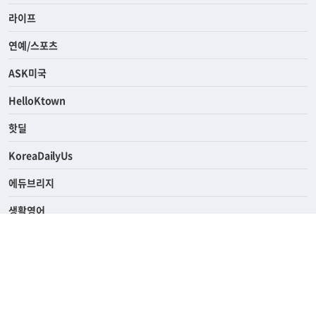
경제
라이프
연예/스포츠
ASK미국
HelloKtown
핫딜
KoreaDailyUs
에듀브리지
생활영어
업소록
의료관광