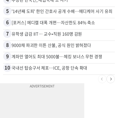
3
40만명 SSI<생활보조금> 월 331불 깎이나
4
추방된 한국인, 재입국해 또 사기
5
'14년째 도피' 한인 간호사 공개 수배…메디케어 사기 유죄
6
[포커스] 메디캘 대폭 개편…자산한도 84% 축소
7
유학생 급감 IIT… 교수•직원 160명 감원
8
9000채 파괴한 이튼 산불, 공식 원인 밝혀졌다
9
계좌만 열어도 최대 5000불…체킹 보너스 무한 경쟁
10
국내선 탑승구서 체포…ICE, 공항 단속 확대