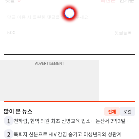
많이 본 뉴스
전체
로컬
1
천하람, 현역 의원 최초 신병교육 입소…논산서 2박3일 생활