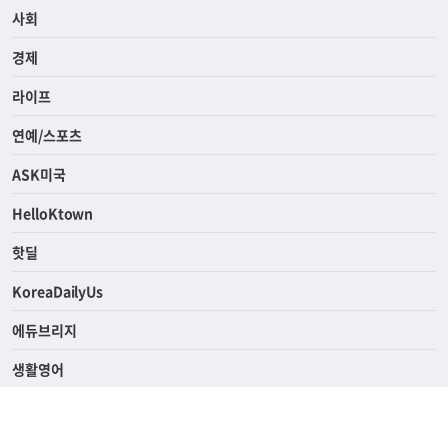
전체
사회
경제
라이프
연예/스포츠
ASK미국
HelloKtown
핫딜
KoreaDailyUs
에듀브리지
생활영어