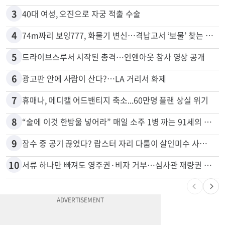
2
목회자 신분으로 HIV 감염 숨기고 미성년자와 성관계
3
40대 여성, 오진으로 자궁 적출 수술
4
74m짜리 보잉777, 화물기 변신…격납고서 ‘보물’ 찾는 인천공항
5
드라이브스루서 시작된 총격…인앤아웃 참사 영상 공개
6
광고판 안에 사람이 산다?…LA 거리서 화제
7
휴매나, 메디캘 어드밴티지 축소...60만명 플랜 상실 위기
8
“술에 이것 한방울 넣어라” 매일 소주 1병 까는 91세의 철칙
9
잠수 중 공기 끊었다? 랍스터 자리 다툼이 살인미수 사건으로
10
서류 하나만 빠져도 영주권·비자 거부…심사관 재량권 대폭 확대