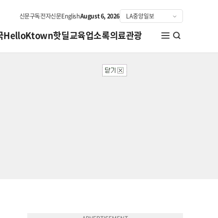
신문구독
전자신문
English
August 6, 2026
국
HelloKtown
핫딜
교육
업소록
의료관광