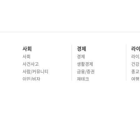
사회
경제
라
사회
경제
라이
사건사고
생활경제
건강
사람/커뮤니티
금융/증권
종교
이민/비자
재테크
여행 
교육
부동산
리빙
정치
비즈니스
문화 
국제
자동차
시니
오피니언