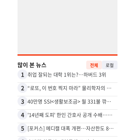
많이 본 뉴스
전체
로컬
1
11
취업 잘되는 대학 1위는?…하버드 3위
유학생
2
12
“로또, 이 번호 찍지 마라” 물리학자의 당첨금 높이는 비밀
3
13
40만명 SSI<생활보조금> 월 331불 깎이나
4
14
'14년째 도피' 한인 간호사 공개 수배…메디케어 사기 유죄
5
15
[포커스] 메디캘 대폭 개편…자산한도 84% 축소