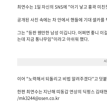
최연수는 1일 자신의 SNS에 "아기 낳고 흉곽 미
공개된 사진 속에는 차 안에서 핸들에 기대 셀카를 
그는 "등판 웬만한 남성 이깁니다. 어쩌면 좋니 이
는데 지금 통나무임"이라고 아쉬워 했다.
이어 "노력해서 되돌리고 비법 알려주겠다"고 덧
한편 최연수는 지난해 띠동갑 연상의 딕펑스 김태현
/
mk3244@osen.co.kr