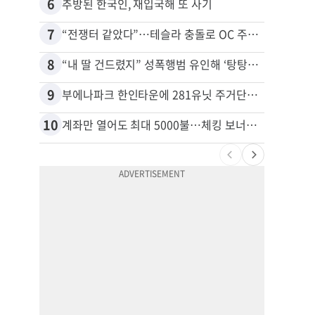
6
16
추방된 한국인, 재입국해 또 사기
7
17
“전쟁터 같았다”…테슬라 충돌로 OC 주택 4채 파손
8
18
“내 딸 건드렸지” 성폭행범 유인해 ‘탕탕’…아빠의 복수 결말
9
19
부에나파크 한인타운에 281유닛 주거단지 들어선다
10
20
계좌만 열어도 최대 5000불…체킹 보너스 무한 경쟁