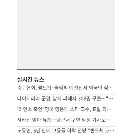
실시간 뉴스
축구협회, 월드컵·올림픽 예선전서 외국인 심판에 수차례 성접대
나이지리아 군경, 납치 피해자 308명 구출…"역대 하루 최대"
'최연소 흑인' 영국 명문대 스타 교수, 표절 의혹에 사임
사라진 엄마 유품…당근서 구한 남성 가사도우미가 범인이었다
노동연, 6년 만에 고용률 하락 전망 “반도체 호황, 고용 파급 적어”