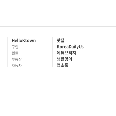
HelloKtown
핫딜
KoreaDailyUs
구인
에듀브리지
렌트
생활영어
부동산
업소록
자동차
의료관광
전문업체
해피빌리지
사고팔기
마켓세일
맛집