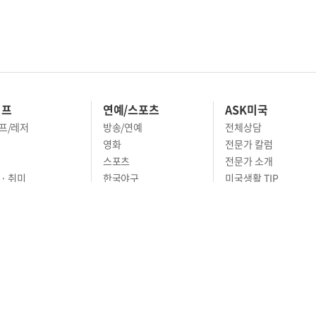
이프
연예/스포츠
ASK미국
프/레저
방송/연예
전체상담
영화
전문가 칼럼
스포츠
전문가 소개
· 취미
한국야구
미국생활 TIP
 · 스타일
MLB
영주권 문호
· 예술
농구
어
풋볼
골프
축구