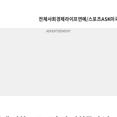
전체
사회
경제
라이프
연예/스포츠
ASK미