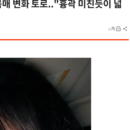
 몸매 변화 토로.."흉곽 미친듯이 넓