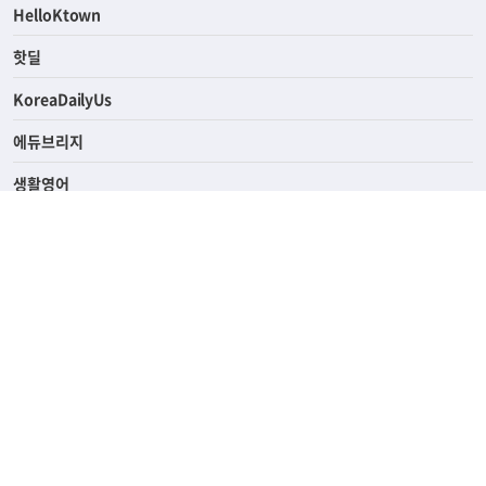
ASK미국
HelloKtown
핫딜
KoreaDailyUs
에듀브리지
생활영어
업소록
의료관광
해피빌리지
ABOUT
ADVERTISING
PRIVACY POLICY
TERMS OF SERVICE
윤리경영
고객센터
News Tips & Corrections
690 Wilshire Place Los Angeles, CA 90005
TEL. (213) 368-2500 FAX. (213) 389-6196