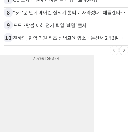
6
바이든 암 투병 근황…“암이 뼈까지 전이, 고통스럽게 투병 중”
7
OC 교회 직원이 아이들 몰카 혐의로 40년형
8
“6~7분 만에 에어컨 실외기 통째로 사라졌다” 애틀랜타서 실외기 도난 급증
9
포드 3만불 이하 전기 픽업 ‘패덤’ 출시
10
천하람, 현역 의원 최초 신병교육 입소…논산서 2박3일 생활