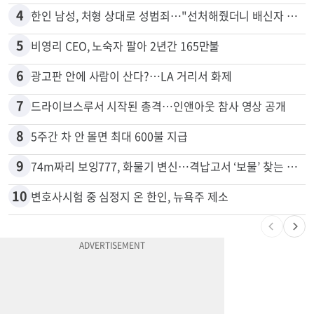
3
서류 하나만 빠져도 영주권·비자 거부…심사관 재량권 대폭 확대
4
한인 남성, 처형 상대로 성범죄…"선처해줬더니 배신자 취급"
5
비영리 CEO, 노숙자 팔아 2년간 165만불
6
광고판 안에 사람이 산다?…LA 거리서 화제
7
드라이브스루서 시작된 총격…인앤아웃 참사 영상 공개
8
5주간 차 안 몰면 최대 600불 지급
9
74m짜리 보잉777, 화물기 변신…격납고서 ‘보물’ 찾는 인천공항
10
변호사시험 중 심정지 온 한인, 뉴욕주 제소