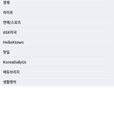
사회
경제
라이프
연예/스포츠
ASK미국
HelloKtown
핫딜
KoreaDailyUs
에듀브리지
생활영어
업소록
의료관광