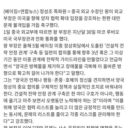
(베이징=연합뉴스) 정성조 특파원 = 중국 외교 수장인 왕이 외교
부장은 미국을 향해 양자 협력 확대 입장을 강조하는 한편 대만
문제 불개입을 거듭 촉구했다.
1일 중국 외교부에 따르면 왕 부장은 지난달 30일 마코 루비오
미국 국무장관과 전화 통화를 했다.
왕 부장은 올해 5월 베이징 미중 정상회담에서 도출된 '건설적 전
략 안정 관계' 구축 등 일련의 합의를 통해 향후 3년 혹은 그 이상
기간 동안 미중 관계에 전략적 가이드라인을 만들었다고 언급하
면서 "양국은 방해물을 제거하고 장애물을 극복해 이 올바른 방
향으로 확고히 걸어 나가야 한다"고 말했다.
그는 "양국은 언제나 평등·존중·호혜의 정신을 견지하면서 양국
정상의 중요 합의를 구체적인 정책과 실질적인 조치로 바꿔내야
한다. 건설적 전략 안정 관계 구축은 한 마디 구호가 아니라, 행동
에 옮기고 마주 보면서 오랫동안 노력해야 하는 것"이라며 "이를
위해 양국은 협력 리스트를 늘리고 더 많은 긍정적인 의제를 만드
는 동시에, 문제의 리스트를 줄이고 각종 리스크를 관리해야 한
다"고 강조했다.
왕 부장은 이어 "대만 문제는 사소 움직임이 전체에 영향을 주는