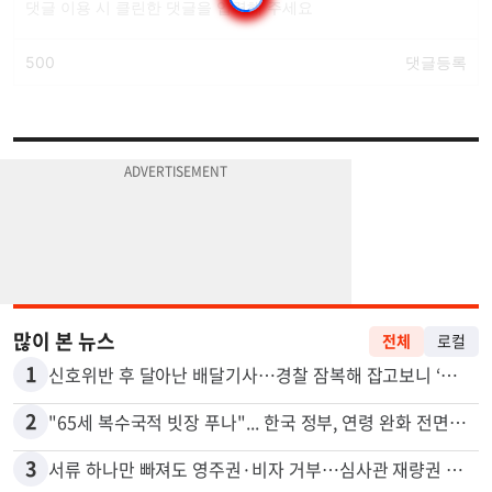
많이 본 뉴스
전체
로컬
1
신호위반 후 달아난 배달기사…경찰 잠복해 잡고보니 ‘반전’
2
"65세 복수국적 빗장 푸나"... 한국 정부, 연령 완화 전면 추진