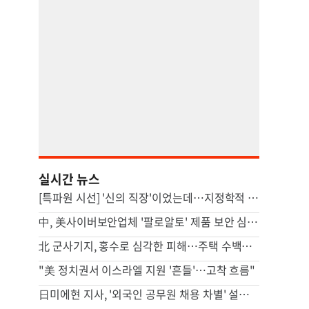
실시간 뉴스
[특파원 시선] '신의 직장'이었는데…지정학적 격변에 몸살앓는 EU집행위
中, 美사이버보안업체 '팔로알토' 제품 보안 심사 착수
北 군사기지, 홍수로 심각한 피해…주택 수백채 파괴
"美 정치권서 이스라엘 지원 '흔들'…고착 흐름"
日미에현 지사, '외국인 공무원 채용 차별' 설문 결과 공표 강행