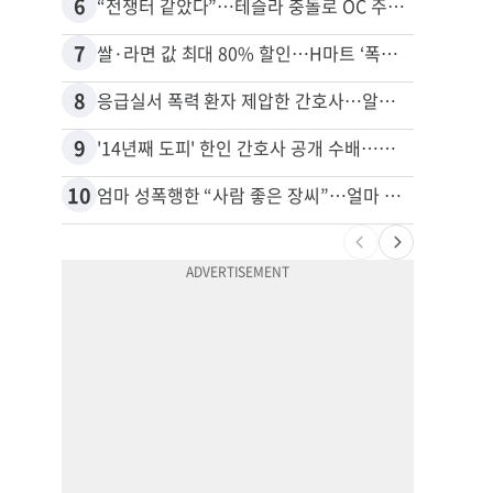
6
16
“전쟁터 같았다”…테슬라 충돌로 OC 주택 4채 파손
7
17
쌀·라면 값 최대 80% 할인…H마트 ‘폭탄 세일’
8
18
응급실서 폭력 환자 제압한 간호사…알고 보니
9
19
'14년째 도피' 한인 간호사 공개 수배…메디케어 사기 유죄
10
20
엄마 성폭행한 “사람 좋은 장씨”…얼마 뒤 딸 배도 불러왔다