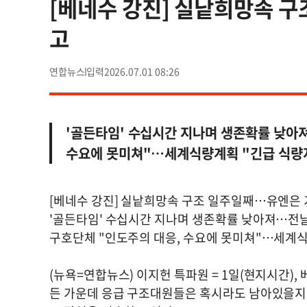
[베네수 강진] 실낱희망속 
고
연합뉴스
2026.07.01 08:26
'골든타임' 수십시간 지나며 생존확률 낮아
수요에 못미쳐"…세계식량계획 "긴급 식량
[베네수 강진] 실낱희망속 구조 일주일째…유엔은 
'골든타임' 수십시간 지나며 생존확률 낮아져…전날
구호단체 "인도주의 대응, 수요에 못미쳐"…세계식
(뉴욕=연합뉴스) 이지헌 특파원 = 1일(현지시간)
든 가운데 응급 구조대원들은 혹시라도 남아있을지 