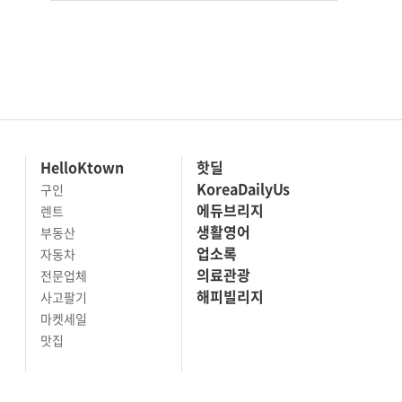
HelloKtown
핫딜
KoreaDailyUs
구인
에듀브리지
렌트
생활영어
부동산
업소록
자동차
의료관광
전문업체
해피빌리지
사고팔기
마켓세일
맛집