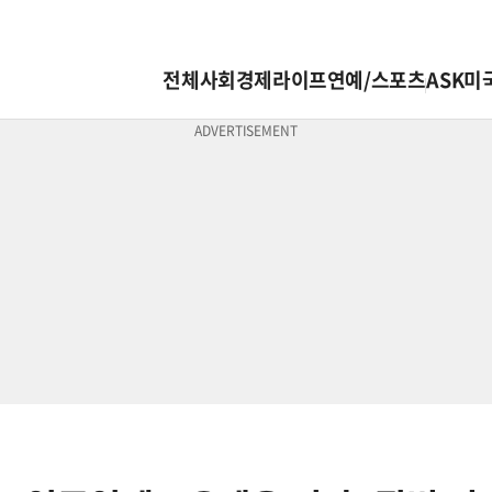
전체
사회
경제
라이프
연예/스포츠
ASK미