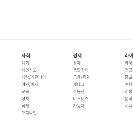
사회
경제
라
사회
경제
라이
사건사고
생활경제
건강
사람/커뮤니티
금융/증권
종교
이민/비자
재테크
여행 
교육
부동산
리빙
정치
비즈니스
문화 
국제
자동차
시니
오피니언