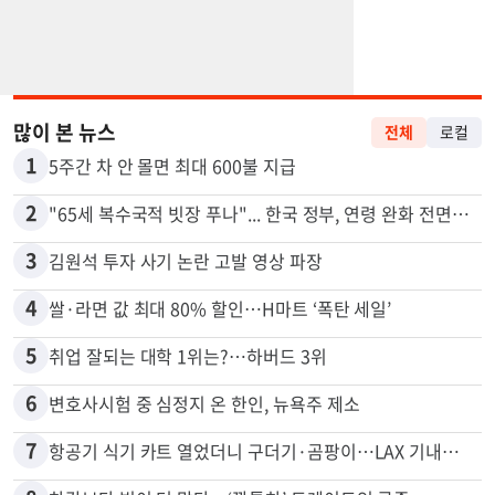
많이 본 뉴스
전체
로컬
1
5주간 차 안 몰면 최대 600불 지급
2
"65세 복수국적 빗장 푸나"... 한국 정부, 연령 완화 전면 추진
3
김원석 투자 사기 논란 고발 영상 파장
4
쌀·라면 값 최대 80% 할인…H마트 ‘폭탄 세일’
5
취업 잘되는 대학 1위는?…하버드 3위
6
변호사시험 중 심정지 온 한인, 뉴욕주 제소
7
항공기 식기 카트 열었더니 구더기·곰팡이…LAX 기내식 업체 논란