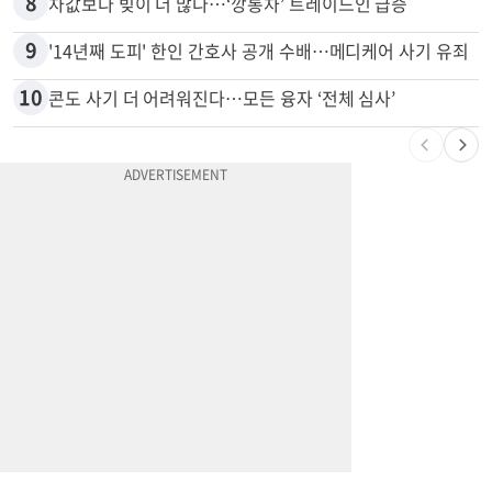
8
차값보다 빚이 더 많다…‘깡통차’ 트레이드인 급증
9
'14년째 도피' 한인 간호사 공개 수배…메디케어 사기 유죄
10
콘도 사기 더 어려워진다…모든 융자 ‘전체 심사’